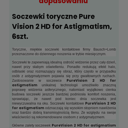
dopasowaniu
Soczewki toryczne Pure
Vision 2 HD for Astigmatism,
6szt.
Toryczne, miękkie soczewki kontaktowe firmy Bausch+Lomb
przeznaczone do dziennego noszenia w trybie miesięcznym.
Soczewki te zapewniają idealną ostrość widzenie przez cały dzień,
nawet przy słabym oświetleniu. Ponadto redukują efekt halo,
odblaski oraz rozmazujący się obraz, który często w przypadku
osób z astygmatyzmem pojawia się przy gwałtownych ruchach.
PureVision 2 HD for
Zastosowanie w soczewce
astigmatism
unikalnej technologii umożliwiło znaczną
poprawę widzenia asferycznego, natomiast wyjątkowo cienka
budowa soczewki jeszcze bardziej podniosła komfort noszenia,
sprawiając, że nawet pod koniec dnia soczewka jest
PureVision 2 HD
niewyczuwalna na oku. Soczewki kontaktowe
for astigmatism
odznaczają się wysokim stopniem nawilżenia
oraz bardzo dobrą transmisyjnością tlenu. Ze względu na swoje
właściwości są rekomendowane osobom z astygmatyzmem.
PureVision 2 HD for astigmatism
Główne zalety soczewek