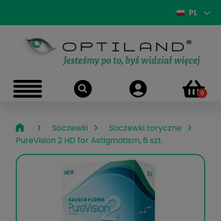
PL
›
›
›
Soczewki
Soczewki toryczne
PureVision 2 HD for Astigmatism, 6 szt.