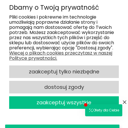
Dbamy o Twoją prywatność
Moje konto
Pliki cookies i pokrewne im technologie
umożliwiają poprawne działanie strony i
pomagają nam dostosować ofertę do Twoich
Nasze salony
potrzeb. Możesz zaakceptować wykorzystanie
przez nas wszystkich tych plików i przejść do
sklepu lub dostosować użycie plików do swoich
Dlaczego my
preferencji, wybierając opcję "Dostosuj zgody".
Więcej o plikach cookies przeczytasz w naszej
Polityce prywatności.
Obsługa klienta
zaakceptuj tylko niezbędne
dostosuj zgody
2025 © Optiland.pl - Wszelkie Prawa
powered by
Zastrzeżone
zaakceptuj wszystkie
Sklep internetowy Shoper.pl