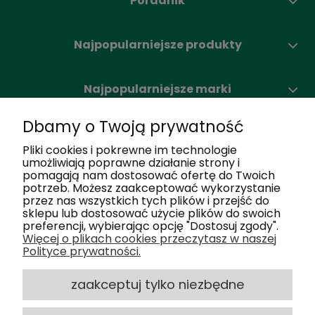
Poradnik
Najpopularniejsze produkty
Najpopularniejsze marki
Dbamy o Twoją prywatność
Moje konto
Pliki cookies i pokrewne im technologie
umożliwiają poprawne działanie strony i
pomagają nam dostosować ofertę do Twoich
Nasze salony
potrzeb. Możesz zaakceptować wykorzystanie
przez nas wszystkich tych plików i przejść do
sklepu lub dostosować użycie plików do swoich
Dlaczego my
preferencji, wybierając opcję "Dostosuj zgody".
Więcej o plikach cookies przeczytasz w naszej
Polityce prywatności.
Obsługa klienta
zaakceptuj tylko niezbędne