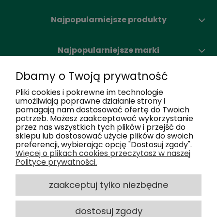
Najpopularniejsze produkty
Najpopularniejsze marki
Dbamy o Twoją prywatność
Moje konto
Pliki cookies i pokrewne im technologie
umożliwiają poprawne działanie strony i
pomagają nam dostosować ofertę do Twoich
Nasze salony
potrzeb. Możesz zaakceptować wykorzystanie
przez nas wszystkich tych plików i przejść do
sklepu lub dostosować użycie plików do swoich
Dlaczego my
preferencji, wybierając opcję "Dostosuj zgody".
Więcej o plikach cookies przeczytasz w naszej
Polityce prywatności.
Obsługa klienta
zaakceptuj tylko niezbędne
dostosuj zgody