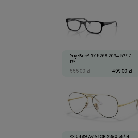
Ray-Ban® RX 5397 832
145
660,00 zł
49