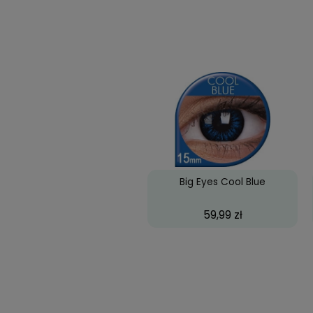
Najczęściej k
Biofinity Toric, 3 szt
66,07 zł