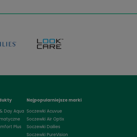
emniczek na
Biofinity, 6 szt.
soczewki
2,99 zł
99,99 zł
79,71 zł