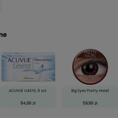
4 52/17
9,00 zł
 58/14
9,00 zł