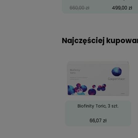
Ray-Ban® RX 5268 203
135
555,00 zł
40
RX 6489 AVIATOR 2890
660,00 zł
49