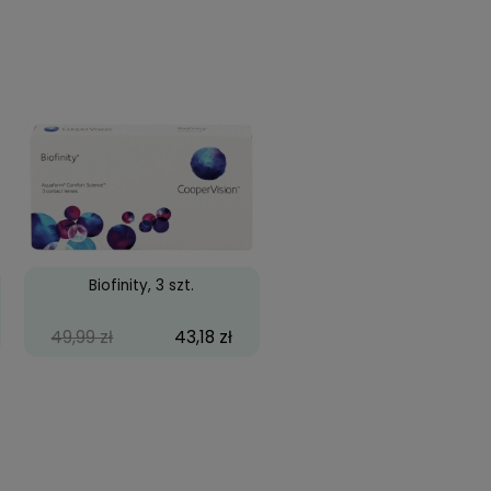
es Pretty Hazel
Cool Look 2-tone Black
59,99 zł
39,99 zł