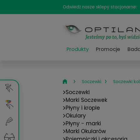
Odwiedź nasze sklepy sta
Produkty
Promocj
›
›
Soczewki
So
Soczewki
Marki Soczewek
Płyny i krople
Okulary