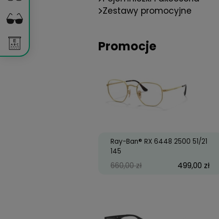
Płyny - marki
Marki Okularów
Pojemniczki i akces
Zestawy promocyj
Promocje
Ray-Ban® RX 6448 2500
145