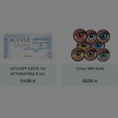
upowane
.
ACUVUE OASYS, 6 szt.
Big Ey
84,99 zł