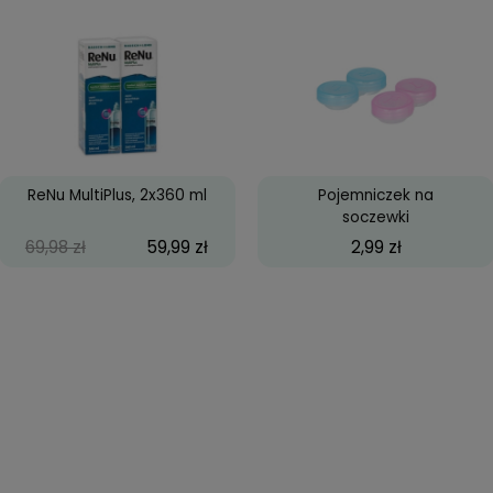
ACUVUE® OASYS for
Cra
ASTIGMATISM, 6 szt.
114,99 zł