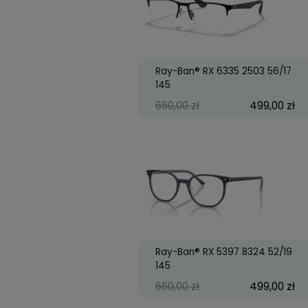
660,00 zł
49
Ray-Ban® RX 6335 2503
145
660,00 zł
49