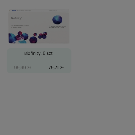
zy Wild Eyes
Biofinity, 3 szt.
69,99 zł
49,99 zł
43,18 zł