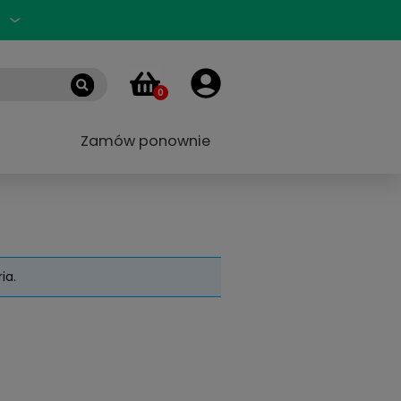
Zaloguj się
PL
0
 marek
Blog
Zamów ponownie
ących podane kryteria.