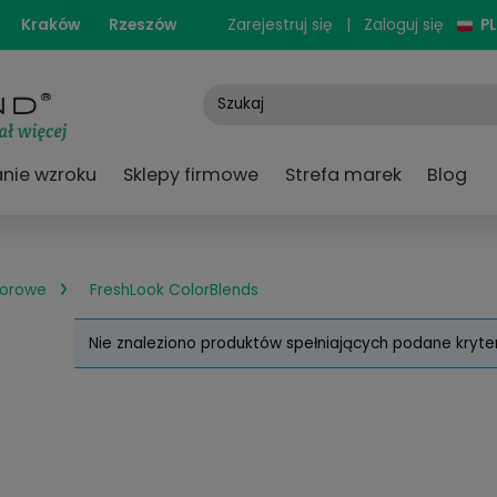
cjonarne:
Kraków
Rzeszów
Zarejestruj się
e
Badanie wzroku
Sklepy firmowe
Strefa
›
czewki kolorowe
FreshLook ColorBlends
Nie znaleziono produktów spełniaj