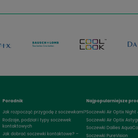
ey
ReNu MultiPlus, 2x360 ml
Poj
69,98 zł
59,99 zł