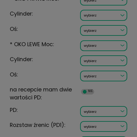
Wysyłka w:
5 dni
RODZAJ SZKŁA:
*
OKO PRAWE Moc:
Cylinder:
Oś:
*
OKO LEWE Moc: