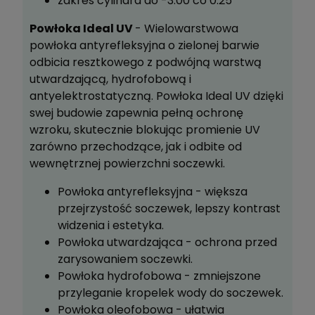
zakres cylindra do -3.00 co 0.25
Powłoka Ideal UV
- Wielowarstwowa
powłoka antyrefleksyjna o zielonej barwie
odbicia resztkowego z podwójną warstwą
utwardzającą, hydrofobową i
antyelektrostatyczną. Powłoka Ideal UV dzięki
swej budowie zapewnia pełną ochronę
wzroku, skutecznie blokując promienie UV
zarówno przechodzące, jak i odbite od
wewnętrznej powierzchni soczewki.
Powłoka antyrefleksyjna - większa
przejrzystość soczewek, lepszy kontrast
widzenia i estetyka.
Powłoka utwardzająca - ochrona przed
zarysowaniem soczewki.
Powłoka hydrofobowa - zmniejszone
przyleganie kropelek wody do soczewek.
Powłoka oleofobowa - ułatwia