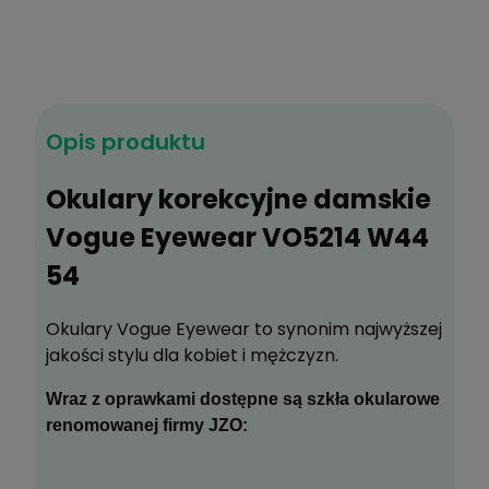
189,00 zł
399,00 zł
Opis produktu
Najniższa cena z 30 dni przed tą promocją:
399
1
Okulary korekcyjne damskie
Vogue Eyewear VO5214 W44
Do koszyka
54
Zyskujesz
189
pkt
?
Okulary Vogue Eyewear to synonim najwyższej
jakości stylu dla kobiet i mężczyzn.
Zapytaj o produkt
Wraz z oprawkami dostępne są szkła okularowe
Poleć znajomemu
renomowanej firmy JZO:
Dodaj do schowka