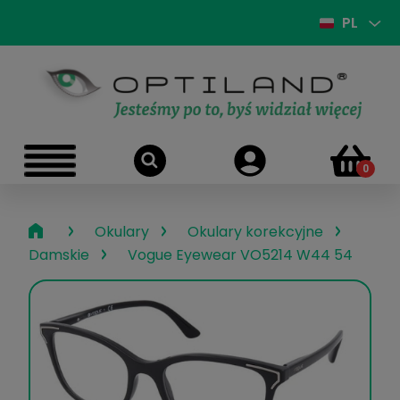
PL
›
›
›
Okulary
Okulary korekcyjne
›
Damskie
Vogue Eyewear VO5214 W44 54