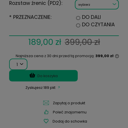
Cylinder:
Oś:
na recepcie mam dwie
wartości PD:
PD:
Rozstaw źrenic (PD1):
Rozstaw źrenic (PD2):
DO DALI
*
PRZEZNACZENIE:
DO CZY