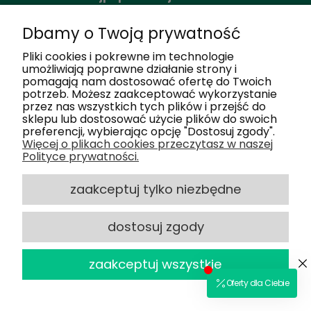
Dbamy o Twoją prywatność
Moje konto
Pliki cookies i pokrewne im technologie
umożliwiają poprawne działanie strony i
pomagają nam dostosować ofertę do Twoich
Nasze salony
potrzeb. Możesz zaakceptować wykorzystanie
przez nas wszystkich tych plików i przejść do
sklepu lub dostosować użycie plików do swoich
Dlaczego my
preferencji, wybierając opcję "Dostosuj zgody".
Więcej o plikach cookies przeczytasz w naszej
Polityce prywatności.
Obsługa klienta
zaakceptuj tylko niezbędne
dostosuj zgody
2025 © Optiland.pl - Wszelkie Prawa
powered by
Zastrzeżone
zaakceptuj wszystkie
Sklep internetowy Shoper.pl