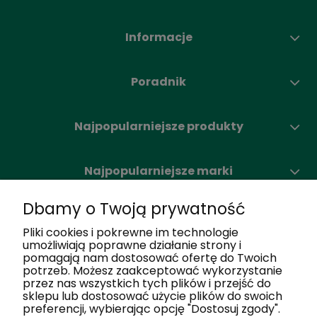
Informacje
Poradnik
Najpopularniejsze produkty
Najpopularniejsze marki
Dbamy o Twoją prywatność
Moje konto
Pliki cookies i pokrewne im technologie
umożliwiają poprawne działanie strony i
pomagają nam dostosować ofertę do Twoich
Nasze salony
potrzeb. Możesz zaakceptować wykorzystanie
przez nas wszystkich tych plików i przejść do
sklepu lub dostosować użycie plików do swoich
Dlaczego my
preferencji, wybierając opcję "Dostosuj zgody".