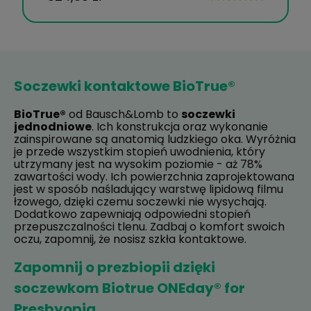
Soczewki kontaktowe BioTrue®
BioTrue®
od Bausch&Lomb to
soczewki
jednodniowe
. Ich konstrukcja oraz wykonanie
zainspirowane są anatomią ludzkiego oka. Wyróżnia
je przede wszystkim stopień uwodnienia, który
utrzymany jest na wysokim poziomie - aż 78%
zawartości wody. Ich powierzchnia zaprojektowana
jest w sposób naśladujący warstwę lipidową filmu
łzowego, dzięki czemu soczewki nie wysychają.
Dodatkowo zapewniają odpowiedni stopień
przepuszczalności tlenu. Zadbaj o komfort swoich
oczu, zapomnij, że nosisz szkła kontaktowe.
Zapomnij o prezbiopii dzięki
soczewkom Biotrue ONEday® for
Presbyopia