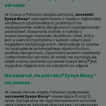
zdrowia
W trosce o Państwa bezpieczeństwo,
soczewki
Eyeye Bioxy®
zaprojektowano z myślą o najbardziej
wrażliwych użytkownikach; podatnych na
występowanie reakcji alergicznych i występowanie
podrażnień. Wykonane zostały w całości z
nowoczesnego materiału Hioxifilcon-GMA, który
jest w pełni kompatybilny z ludzkim okiem pod
względem biofizjologicznym. Minimalizuje to szanse
na wystąpienie potencjalnego dyskomfortu o
podłożu alergicznym. Optymalny poziom nawilżenia
i oddychalności sprawia, że osady nie kumulują się,
dzięki czemu noszenie soczewek Eyeye Bioxy® jest
wygodne i higieniczne od założenia po zdjęcie.
Na kwartał, na pół roku? Eyeye Bioxy®
na zawsze
W naszej ofercie znajdą Państwo opakowania
soczewek Eyeye
Bioxy®
zawierające 6 oraz 12
sztuk. Zachęcamy do wypróbowania ich w formie
nieuczulającej, łagodnej alternatywy i przekonania