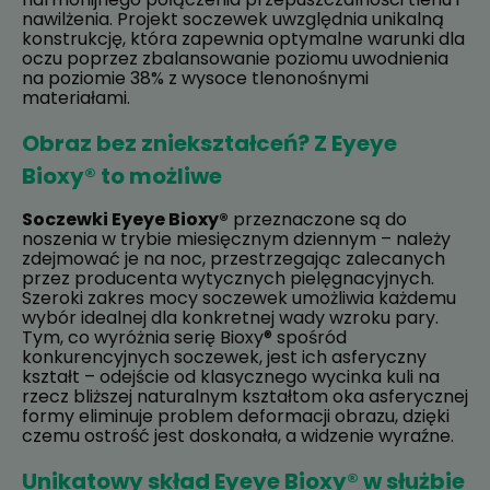
nawilżenia. Projekt soczewek uwzględnia unikalną
konstrukcję, która zapewnia optymalne warunki dla
oczu poprzez zbalansowanie poziomu uwodnienia
na poziomie 38% z wysoce tlenonośnymi
materiałami.
Obraz bez zniekształceń? Z Eyeye
Bioxy® to możliwe
Soczewki Eyeye Bioxy®
przeznaczone są do
noszenia w trybie miesięcznym dziennym – należy
zdejmować je na noc, przestrzegając zalecanych
przez producenta wytycznych pielęgnacyjnych.
Szeroki zakres mocy soczewek umożliwia każdemu
wybór idealnej dla konkretnej wady wzroku pary.
Tym, co wyróżnia serię Bioxy® spośród
konkurencyjnych soczewek, jest ich asferyczny
kształt – odejście od klasycznego wycinka kuli na
rzecz bliższej naturalnym kształtom oka asferycznej
formy eliminuje problem deformacji obrazu, dzięki
czemu ostrość jest doskonała, a widzenie wyraźne.
Unikatowy skład Eyeye Bioxy® w służbie