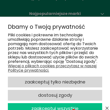
Najpopularniejsze marki
Dbamy o Twoją prywatność
Moje konto
Pliki cookies i pokrewne im technologie
umożliwiają poprawne działanie strony i
pomagają nam dostosować ofertę do Twoich
Nasze salony
potrzeb. Możesz zaakceptować wykorzystanie
przez nas wszystkich tych plików i przejść do
sklepu lub dostosować użycie plików do swoich
Dlaczego my
preferencji, wybierając opcję "Dostosuj zgody".
Więcej o plikach cookies przeczytasz w naszej
Polityce prywatności.
Obsługa klienta
zaakceptuj tylko niezbędne
dostosuj zgody
2025 © Optiland.pl - Wszelkie Prawa
powered by
Zastrzeżone
zaakceptuj wszystkie
Sklep internetowy Shoper.pl