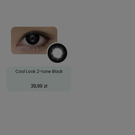
 dzienny
ieski) i idealnie przykrywa mój brązowy kolor oczu