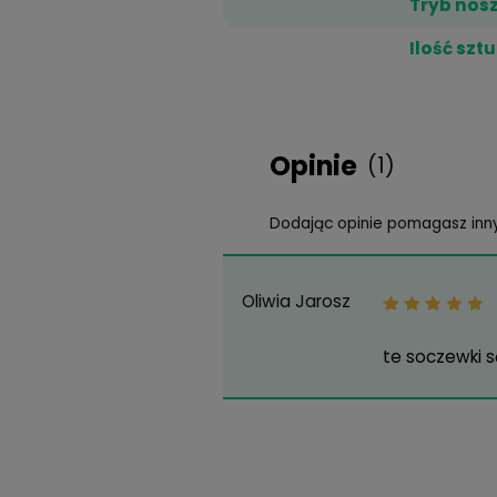
Honey
39,99 zł
Dane techn
K
Ś
M
U