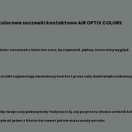
hające* kolorowe soczewki kontaktowe AIR O
3 w 1 łączy kolor soczewek z kolorem oczu, by zapewnić piękn