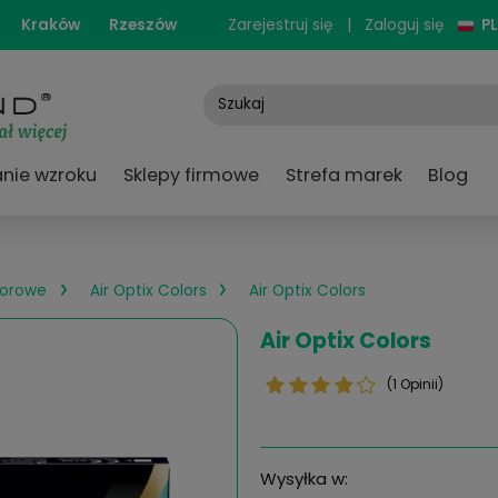
cjonarne:
Kraków
Rzeszów
Zarejestruj się
e
Badanie wzroku
Sklepy firmowe
Strefa
›
›
czewki kolorowe
Air Optix Colors
Air Optix Col