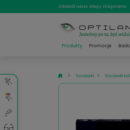
Odwiedź nasze sklepy sta
Produkty
Promocj
›
›
Soczewki
So