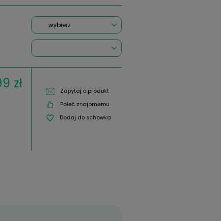
Air Optix Colors
(1 Opinii)
Wysyłka w:
*
Kolor:
*
Moc: