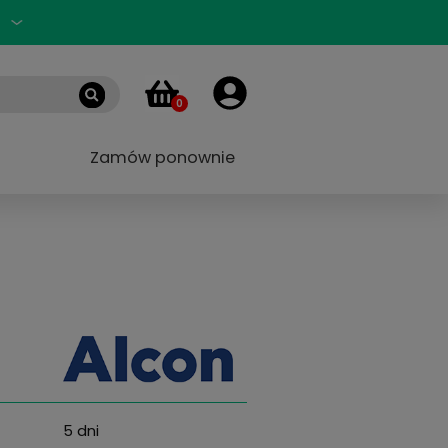
Zaloguj się
PL
0
 marek
Blog
Zamów ponownie
ors