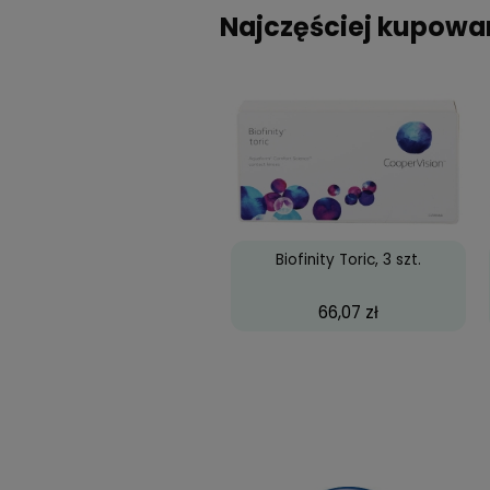
T
I
Opinie
(1)
Dodając opinie pom
Oliwia Jarosz
te s