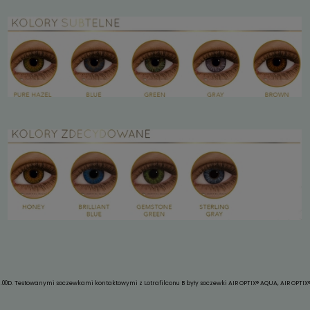
IR OPTIX COLORS zapewniają niezmienny komfort przez cały dz
kolorach
zy chcesz, aby twoje oczy pokazywały Twój nastrój, czy po pro
RS możesz wybrać jeden z 9 kolorów nawet jak nie masz wady 