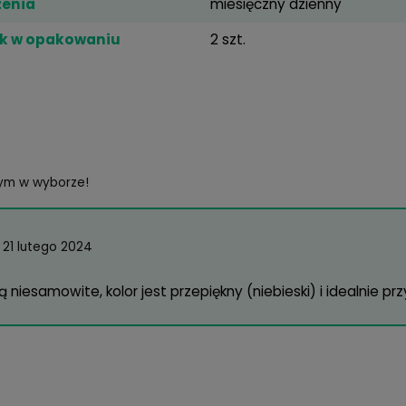
iczne
rzywizna
8.6 mm
rednica
14.2 mm
ateriał
Lotrafilcon
wodnienie
33%