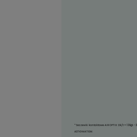
Soczewki kontaktowe A
w plazmie.
Twoje oczy w różnych 
Niezależnie od tego c
dzięki AIR OPTIX COLO