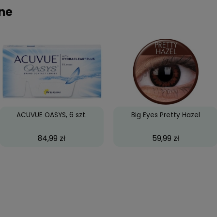
ryb noszenia
miesięczny
lość sztuk w opakowaniu
2 szt.
agasz innym w wyborze!
21 lutego 2024
oczewki są niesamowite, kolor jest przepiękny (nieb