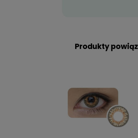
* Soczewki kontaktowe AIR OPTI
ASTIGMATISM.