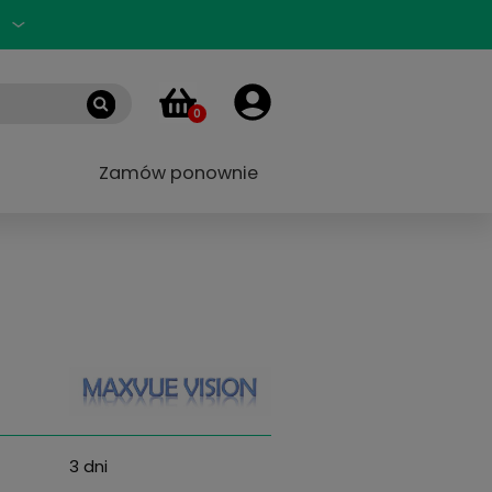
Zaloguj się
PL
0
 marek
Blog
Zamów ponownie
l