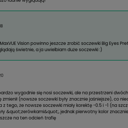
pca 2017
em zadowolona, jak najbardziej polecam :)
ześnia 2017
ony na prezent i to był dobry wybór.
arca 2018