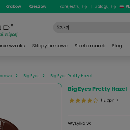
cjonarne:
Kraków
Rzeszów
Zarejestruj się
e
Badanie wzroku
Sklepy firmowe
Strefa
›
›
czewki kolorowe
Big Eyes
Big Eyes Pretty Haze