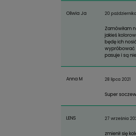
Pole
Gracjan
21 li
Zawadziński
Wedł
poni
Weronika
25 c
Nowak
Pięk
ewid