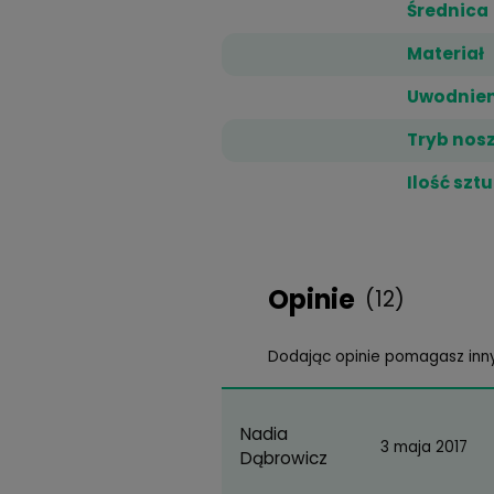
59,99 zł
Dane techn
K
Ś
M
U