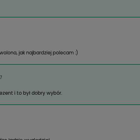
ryb noszenia
kwartalny 
lość sztuk w opakowaniu
2 szt.
agasz innym w wyborze!
ja 2017
cam :)