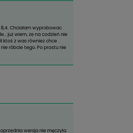
ewki Big Eyes Pretty Hazel o średnicy 15mm
wki :)
na przestrzeni dwóch ostatnich zamówień kolor
jaśniejsze), co nieco mnie zaniepokoiło. Może