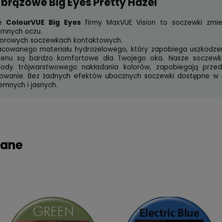
orowe brązowe Big Eyes Pretty Haze
i kolorowe
ColourVUE Big Eyes
firmy MaxVUE Visio
snych i ciemnych oczu.
ełom w kolorowych soczewkach kontaktowych.
owo opracowanego materiału hydrożelowego, który z
stowości tlenu są bardzo komfortowe dla Twojego o
 cięć i metody trójwarstwowego nakładania kolorów,
zne użytkowanie. Bez żadnych efektów ubocznych soc
a oczu ciemnych i jasnych.