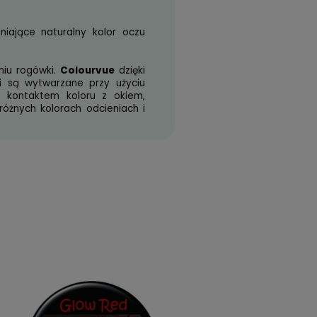
Do koszyka
Zyskujesz
59
pkt
?
l
n to soczewki zmieniające naturalny kolor oczu
apobiega uszkodzeniu rogówki.
Colourvue
dzięki
ka. Nasze soczewki są wytwarzane przy użyciu
 zapobiegają przed kontaktem koloru z okiem,
zewki dostępne w różnych kolorach odcieniach i