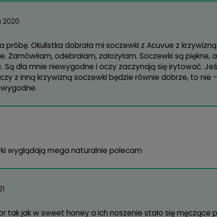
cam, bardzo ładnie wyglądają!
stopada 2018
ug mnie MaxVUE Vision powinno jeszcze zrobić socz
eważ wyglądają świetnie, a ja uwielbiam duże socze
zerwca 2020
ny kolor i bardzo wygodnie się nosi soczewki, ale 
entnie się zmienił (nowsze soczewki były znacznie 