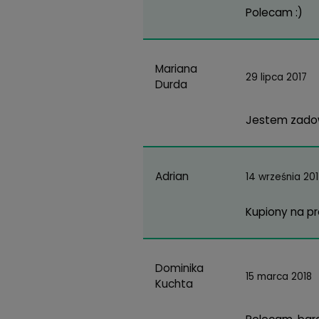
T
I
Opinie
(12)
Dodając opinie pom
Nadia
3 ma
Dąbrowicz
Pole