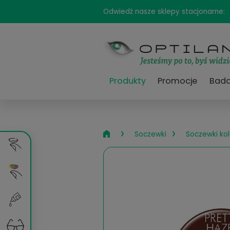
Odwiedź nasze sklepy sta
Produkty
Promocj
›
›
Soczewki
So