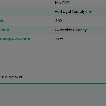
59,99 zł
iczne
rzywizna
8.6 mm
rednica
14.0 mm
ateriał
Hydrogel 
wodnienie
45%