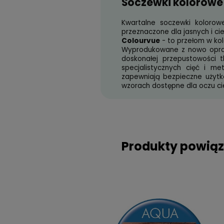
Opis produktu
Soczewki kol
Kwartalne soczewk
przeznaczone dla ja
Colourvue
- to prz
Wyprodukowane z n
doskonałej przepu
specjalistycznych
zapewniają bezpiec
wzorach dostępne dl