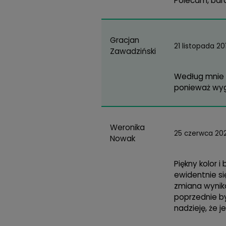
Mariana
29 li
Durda
Jest
Adrian
14 wr
Kupi
Dominika
15 m
Kuchta