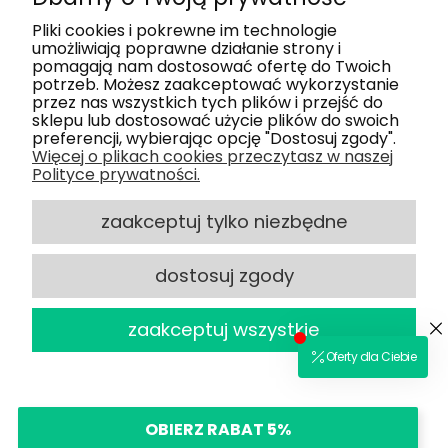
Moje konto
Pliki cookies i pokrewne im technologie
umożliwiają poprawne działanie strony i
pomagają nam dostosować ofertę do Twoich
Nasze salony
potrzeb. Możesz zaakceptować wykorzystanie
przez nas wszystkich tych plików i przejść do
sklepu lub dostosować użycie plików do swoich
Dlaczego my
preferencji, wybierając opcję "Dostosuj zgody".
Więcej o plikach cookies przeczytasz w naszej
Polityce prywatności.
Obsługa klienta
zaakceptuj tylko niezbędne
dostosuj zgody
2025 © Optiland.pl - Wszelkie Prawa
powered by
Zastrzeżone
zaakceptuj wszystkie
Sklep internetowy Shoper.pl