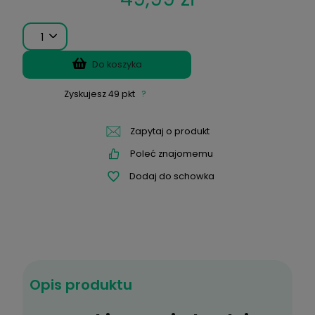
Wysyłka w:
24 godziny
*
Moc:
49,99 zł
1
Do koszyka
Zyskujesz
49
pkt
?
Opis produktu