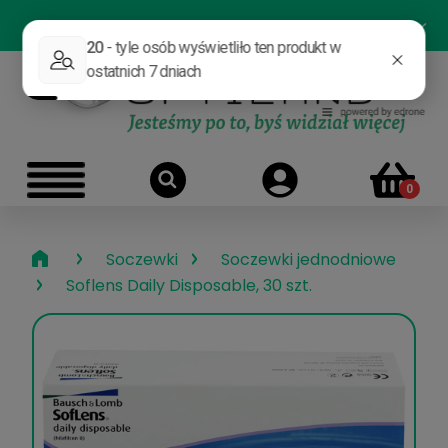
PL
›
›
Soczewki
Soczewki jednodniowe
›
Soflens Daily Disposable, 30 szt.