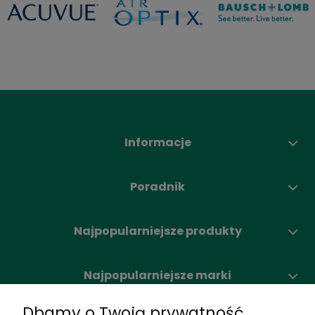
Informacje
Poradnik
Najpopularniejsze produkty
Najpopularniejsze marki
Dbamy o Twoją prywatność