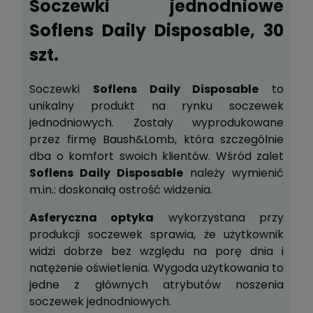
Soczewki jednodniowe
Zapytaj o produkt
Soflens Daily Disposable, 30
Poleć znajomemu
szt.
Dodaj do schowka
Soczewki
Soflens Daily Disposable
to
unikalny produkt na rynku soczewek
jednodniowych. Zostały wyprodukowane
przez firmę Baush&Lomb, która szczególnie
dba o komfort swoich klientów. Wśród zalet
Soflens Daily Disposable
należy wymienić
m.in.: doskonałą ostrość widzenia.
Asferyczna optyka
wykorzystana przy
produkcji soczewek sprawia, że użytkownik
widzi dobrze bez względu na porę dnia i
natężenie oświetlenia. Wygoda użytkowania to
jedne z głównych atrybutów noszenia
soczewek jednodniowych.