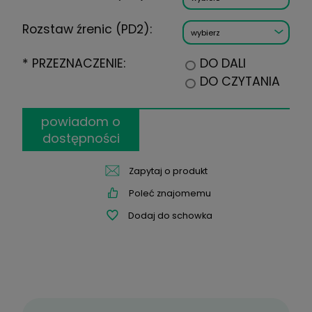
Cylinder:
Oś:
na recepcie mam dwie
wartości PD:
PD:
Rozstaw źrenic (PD1):
Rozstaw źrenic (PD2):