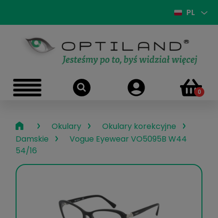
PL
›
›
›
Okulary
Okulary korekcyjne
›
Damskie
Vogue Eyewear VO5095B W44
54/16