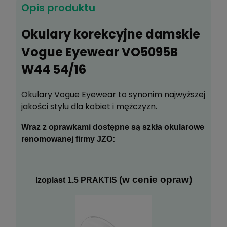
DO DALI
*
PRZEZNACZENIE:
Opis produktu
DO CZY
Okulary korekcyjne damskie
Vogue Eyewear VO5095B
powiadom o
dostępności
W44 54/16
Okulary Vogue Eyewear to synonim najwyższej
Zapytaj o produkt
jakości stylu dla kobiet i mężczyzn.
Poleć znajomemu
Wraz z oprawkami dostępne są szkła okularowe
Dodaj do schowka
renomowanej firmy JZO:
(w cenie opraw)
Izoplast 1.5 PRAKTIS