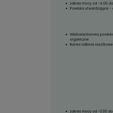
Wraz z oprawkami d
zakres mocy od
Powłoka utwar