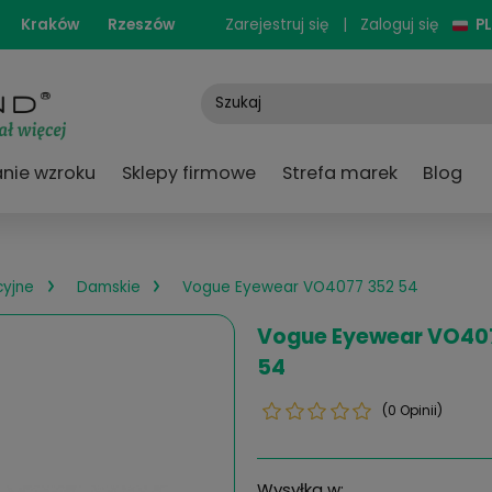
cjonarne:
Kraków
Rzeszów
Zarejestruj się
e
Badanie wzroku
Sklepy firmowe
Strefa
›
›
ary korekcyjne
Damskie
Vogue Eyewear VO40