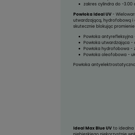
Wielowarstwow
organiczne
Barwa odbicia 
zakres mocy od
zakres cylindra