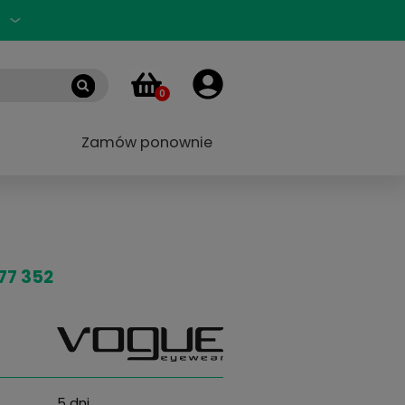
Zaloguj się
PL
0
 marek
Blog
Zamów ponownie
77 352 54