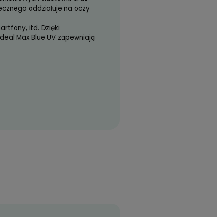
arwie odbicia resztkowego z podwójną warstwą
i swej budowie zapewnia pełną ochronę wzroku,
wnętrznej powierzchni soczewki.
ast widzenia i estetyka.
czewek.
49 zł)