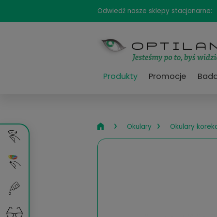
Odwiedź nasze sklepy sta
Produkty
Promocj
›
›
Okulary
Okul