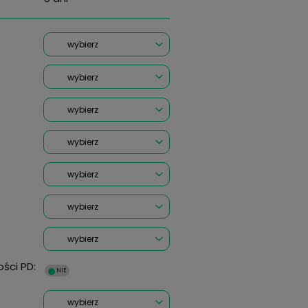
Vogue Eyewear VO4077
54
(0 Opinii)
Wysyłka w:
RODZAJ SZKŁA:
*
OKO PRAWE Moc:
Cylinder: