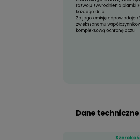
Powłoka Ideal UV
-
utwardzającą, hydro
skutecznie blokując
Powłoka antyref
Powłoka utwar
Powłoka hydrof
Powłoka oleofo
Powłoka antyelektro