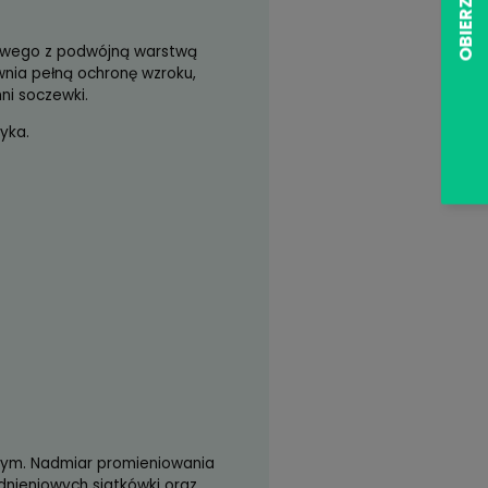
az warstwą hydrofobową, nanoszona na soczewki
zł)