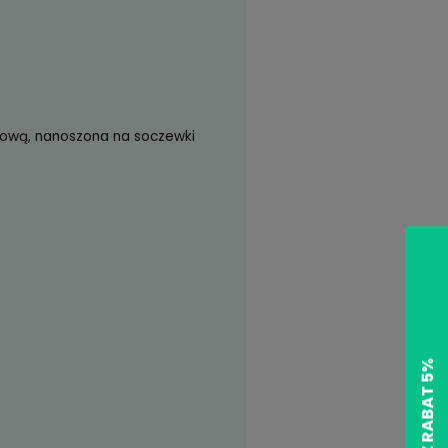
Do koszyka
od momentu, kiedy produkt
ł się w sprzedaży.
Zyskujesz
189
pkt
?
opraw)
zł)