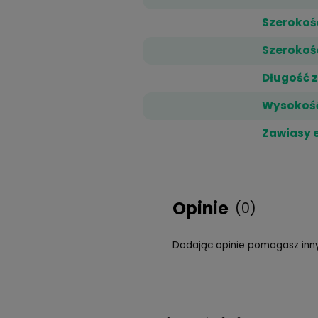
Ideal Max Blue UV
t
niebieskiego niekor
rozwoju zwyrodnieni
każdego dnia.
Za jego emisję odpow
zwiększonemu współc
kompleksową ochro