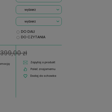
Oś:
*
OKO LEWE Moc:
Cylinder:
Oś:
na recepcie mam dwie wartośc
PD: