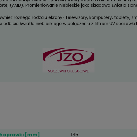
 Wielowarstwowa powłoka antyrefleksyjna o zielonej b
fobową i antyelektrostatyczną. Powłoka Ideal UV dzięk
 promienie UV zarówno przechodzące, jak i odbite od we
leksyjna - większa przejrzystość soczewek, lepszy kontr
dzająca - ochrona przed zarysowaniem soczewki.
obowa - zmniejszone przyleganie kropelek wody do so
bowa - ułatwia utrzymanie soczewek w czystości.
statyczna - zapobiega osadzaniu się pyłu i kurzu.
(3
Izoplast 1.5 Ideal Max Blue UV