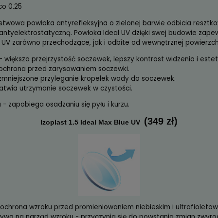
a powłoka antyrefleksyjna z warstwą utwardzającą or
resztkowego - zielona
(199 
Izoplast 1.5 IDEAL UV
 -3.00 do +7.00
 do -3.00 co 0.25