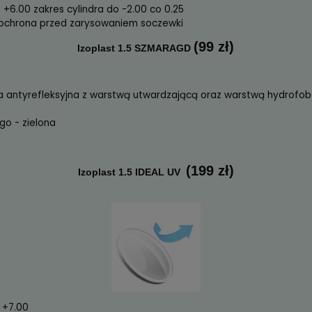
ostępne są szkła okularowe renomowanej firmy JZO:
cena 
pojawi
(w cenie 
Izoplast 1.5 PRAKTIS
 -4.00 do +6.00 zakres cylindra do -2.00 co 0.25
dzająca - ochrona przed zarysowaniem soczewki
(99 
Izoplast 1.5 SZMARAGD