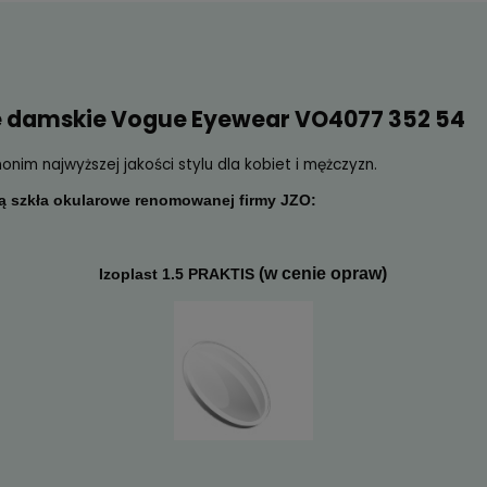
ekcyjne damskie Vogue Eyewear VO4
ar to synonim najwyższej jakości stylu dla kobiet i mężc
Jeżeli
niż 30