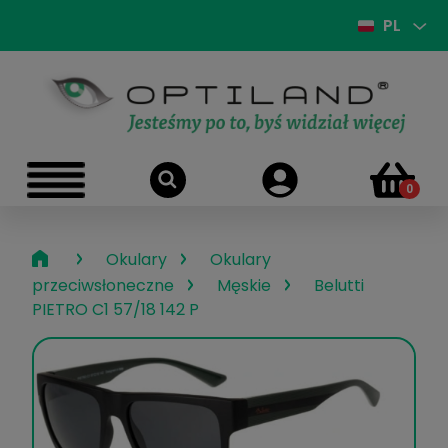
PL
›
›
Okulary
Okulary
›
›
przeciwsłoneczne
Męskie
Belutti
PIETRO C1 57/18 142 P