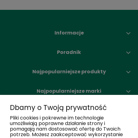
Informacje
Poradnik
Najpopularniejsze produkty
Najpopularniejsze marki
Dbamy o Twoją prywatność
Moje konto
Pliki cookies i pokrewne im technologie
umożliwiają poprawne działanie strony i
pomagają nam dostosować ofertę do Twoich
Nasze salony
potrzeb. Możesz zaakceptować wykorzystanie