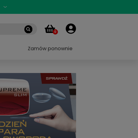
Zaloguj się
PL
0
 marek
Blog
Zamów ponownie