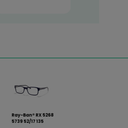
ępnej
Najlepszy sklep online z
tów
kolorowymi soczewkami! Mnóstwo
znie
wzorów i kolorów. Kupuję od lat i
każdemu polecam!
Martyna