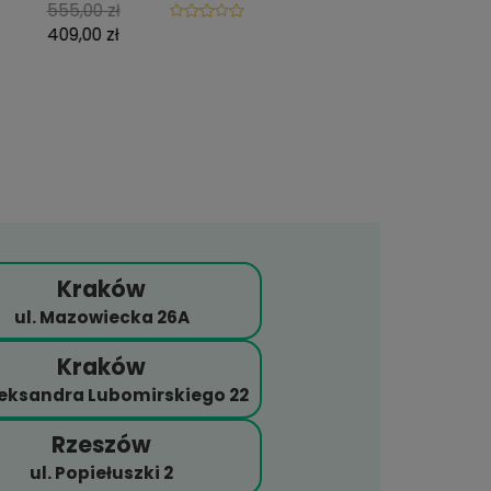
n® RX 3681V
Ray-Ban® RX 5268
/20 145
5739 52/17 135