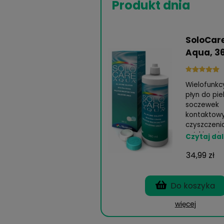
Sklep z soc
soczewek
Produkt dnia
A
W