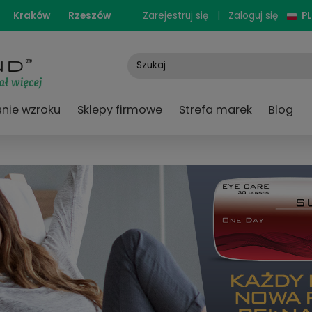
cjonarne:
Kraków
Rzeszów
Zarejestruj się
e
Badanie wzroku
Sklepy firmowe
Strefa