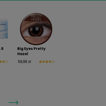
larami i akcesoriami do
powane