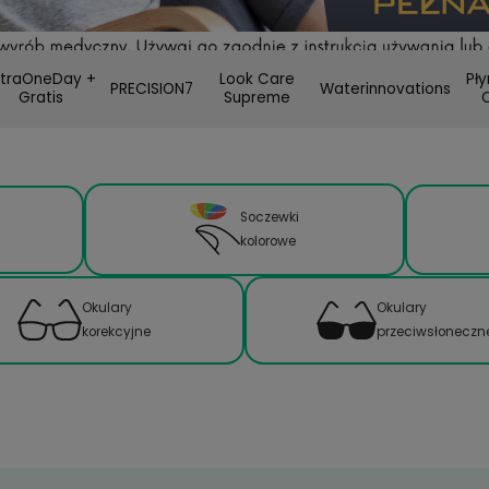
im One
UltraOneDay +
Look Care
PRECISION7
Wa
Gratis
Supreme
czewki
Soczewki
ntaktowe
kolorowe
Okulary
korekcyjne