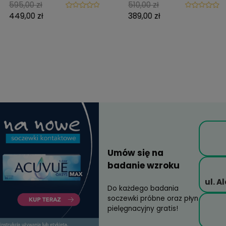
Ray-Ban® RX 6375
Ray-Ba
2861 51/18 145
2501 50