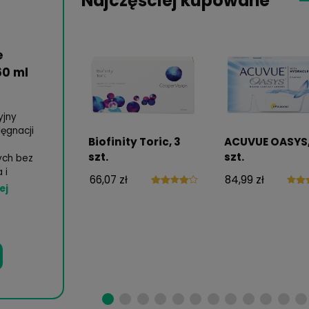
zewkami kontaktowymi, oku
Najczęściej ku
SoloCare
qua, 360 ml
ielofunkcyjny