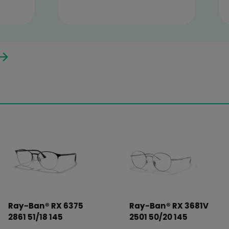
 Optiland.pl
kie ceny. Pani
Świetne soczewki w przyst
ać idealne
cenie. Duży wybór produk
nalizm i
najlepszych marek. Serdec
Polecam!
polecam!
Anna