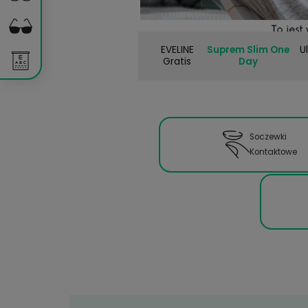
EVELINE
Suprem Sl
Gratis
Day
So
Ko