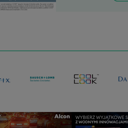
595,00 zł
510,00 z
449,00 zł
389,00 z
Umów się 
badanie w