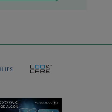
ł
555,00 zł
ł
409,00 zł
Kraków
ul. Mazowiecka 26A
na
zroku
Kraków