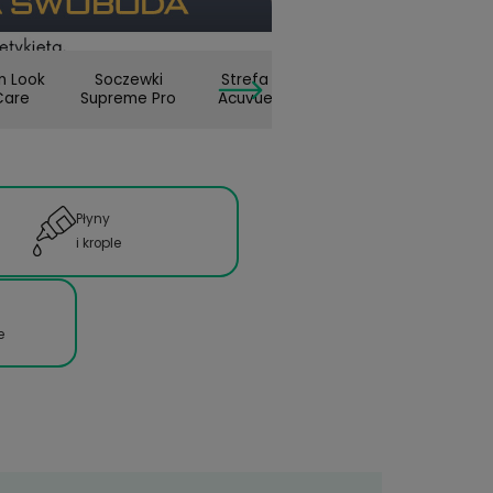
Płyn Look
Soczewki
Strefa
terinnovations
Care
Supreme Pro
Acuvu
Płyny
i krople
Okulary
przeciwsłoneczne