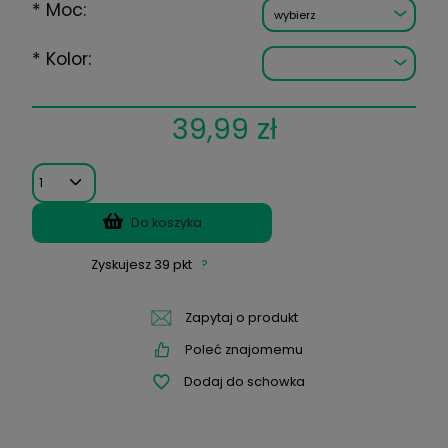
(2 Opinii)
Wysyłka w:
24 godziny
*
Moc:
*
Kolor:
39,99 zł