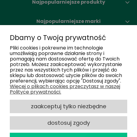
Najpopularniejsze produkty
Najpopularniejsze marki
Dbamy o Twoją prywatność
Moje konto
Pliki cookies i pokrewne im technologie
umożliwiają poprawne działanie strony i
pomagają nam dostosować ofertę do Twoich
Nasze salony
potrzeb. Możesz zaakceptować wykorzystanie
przez nas wszystkich tych plików i przejść do
sklepu lub dostosować użycie plików do swoich
Dlaczego my
preferencji, wybierając opcję "Dostosuj zgody".
Więcej o plikach cookies przeczytasz w naszej
Polityce prywatności.
Obsługa klienta
zaakceptuj tylko niezbędne
dostosuj zgody
2025 © Optiland.pl - Wszelkie Prawa
powered by
Zastrzeżone