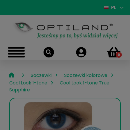
PL
›
›
›
Soczewki
Soczewki kolorowe
›
Cool Look 1-tone
Cool Look 1-tone True
Sapphire