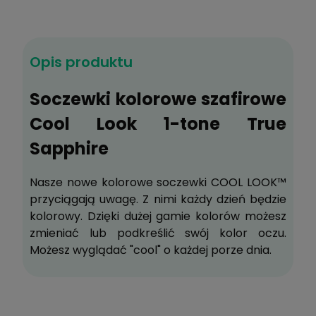
Do koszyka
Opis produktu
Zyskujesz
39
pkt
?
Soczewki kolorowe szafirowe
Cool Look 1-tone True
Zapytaj o produkt
Sapphire
Poleć znajomemu
Dodaj do schowka
Nasze nowe kolorowe soczewki COOL LOOK™
przyciągają uwagę. Z nimi każdy dzień będzie
kolorowy. Dzięki dużej gamie kolorów możesz
zmieniać lub podkreślić swój kolor oczu.
Możesz wyglądać "cool" o każdej porze dnia.