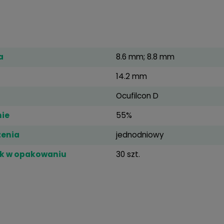
1-Day Acuvue Moist, 30
szt.
79,99 zł
iczne