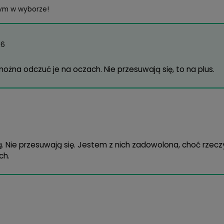
rzywizna
8.6 mm; 8
rednica
14.2 mm
ateriał
Ocufilcon 
wodnienie
55%
ryb noszenia
jednodnio
lość sztuk w opakowaniu
30 szt.
agasz innym w wyborze!