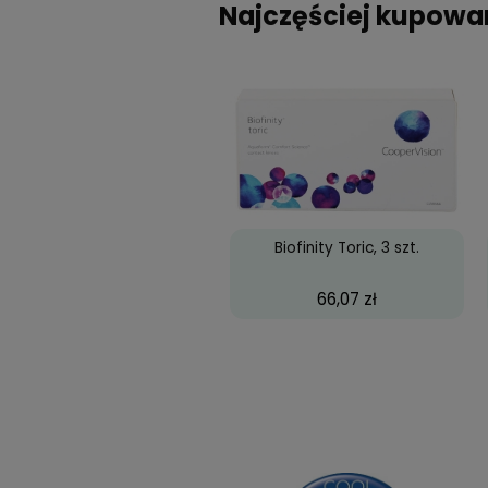
jaklop
22 wr
Pod 
Aleksandra
2 lip
Tomaszek
Nie 
się 