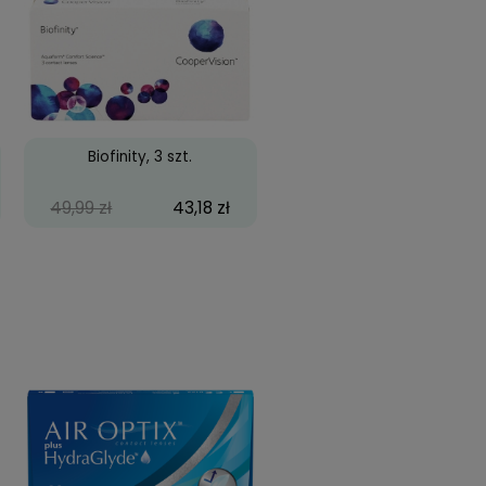
es Pretty Hazel
Cool Look 2-tone Black
59,99 zł
39,99 zł