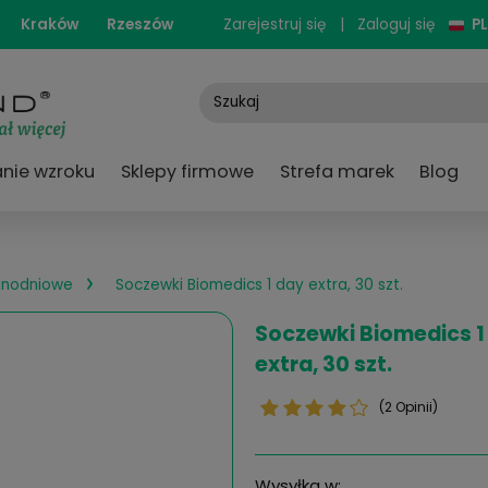
cjonarne:
Kraków
Rzeszów
Zarejestruj się
e
Badanie wzroku
Sklepy firmowe
Strefa
›
czewki jednodniowe
Soczewki Biomedics 1 day extra