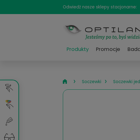
Odwiedź nasze sklepy sta
Produkty
Promocj
›
›
Soczewki
So