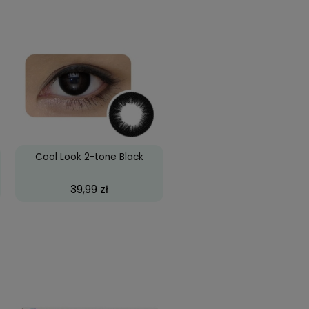
się, to na plus.
olona, choć rzeczywiście po długim dniu czuje