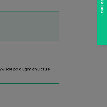
.8 mm
D
wy