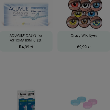
upowane
.
ACUVUE OASYS, 6 szt.
Big Ey
84,99 zł