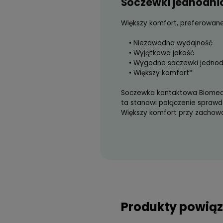
Opis produktu
Soczewki jed
Większy komfort, p
• Niezawodna wyd
• Wyjątkowa jako
• Wygodne soczew
• Większy komfort
Soczewka kontaktow
ta stanowi połączen
Większy komfort prz