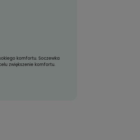
1
Do koszyka
Zyskujesz
43
pkt
?
szt.
lą o zapewnieniu wysokiego komfortu. Soczewka
nikami mającymi na celu zwiększenie komfortu.