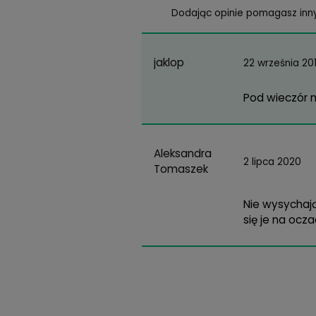
K
Ś
M
U
T
I
Opinie
(2)
Dodając opinie pom