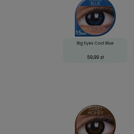
Najczęściej k
Biofinity Toric, 3 szt
66,07 zł