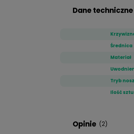
MyDay, 30 szt.
83,99 zł
Dane techn