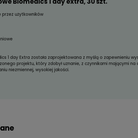
nodniowe Biomedics 1 day extra, 30 
referowane przez użytkowników
ajność
ść
ki jednodniowe
*
a Biomedics 1 day Extra została zaprojektowana z myś
ie sprawdzonego projektu, który zdobył uznanie, z czyn
y zachowaniu niezmiennej, wysokiej jakości.