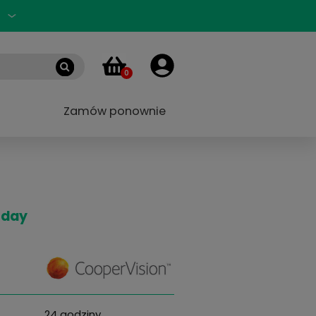
Zaloguj się
PL
0
 marek
Blog
Zamów ponownie
, 30 szt.