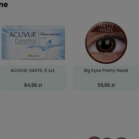
ześnia 2016
wieczór można odczuć je na oczach. Nie przesuwają 
ca 2020
wysychają. Nie przesuwają się. Jestem z nich zadow
je na oczach.