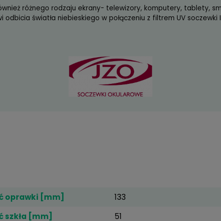
 promienie UV zarówno przechodzące, jak i odbite od we
leksyjna - większa przejrzystość soczewek, lepszy kontr
dzająca - ochrona przed zarysowaniem soczewki.
obowa - zmniejszone przyleganie kropelek wody do so
bowa - ułatwia utrzymanie soczewek w czystości.
statyczna - zapobiega osadzaniu się pyłu i kurzu.
(3
Izoplast 1.5 Ideal Max Blue UV
o idealna ochrona wzroku przed promieniowaniem niebie
zystnie wpływa na narząd wzroku - przyczynia się do po
a plamki żółtej (AMD). Promieniowanie niebieskie jako s