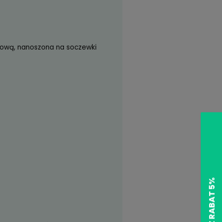
Zyskujesz
299
pkt
?
opraw)
zł)
az warstwą hydrofobową, nanoszona na soczewki