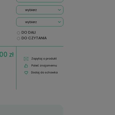
Oś:
*
OKO LEWE Moc:
Cylinder:
Oś:
na recepcie mam dwie wartośc
PD: