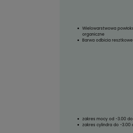
zakres mocy od
Powłoka utwar
Wielowarstwow