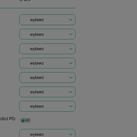
Vogue Eyewear VO524
W44 51
(0 Opinii)
Wysyłka w:
RODZAJ SZKŁA:
*
OKO PRAWE Moc:
Cylinder: