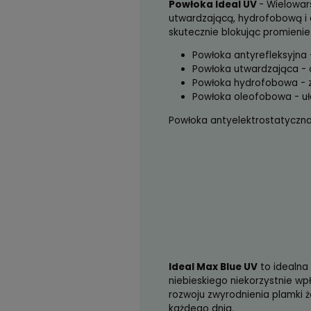
organiczne
Barwa odbicia 
zakres mocy od
zakres cylindra
Powłoka Ideal UV
-
utwardzającą, hydro