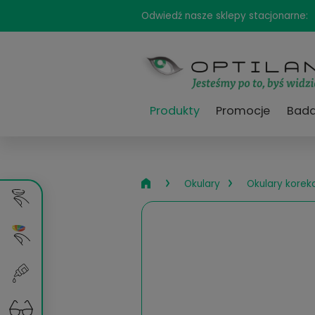
Odwiedź nasze sklepy sta
Produkty
Promocj
›
›
Okulary
Okul