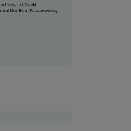
wnętrznej powierzchni soczewki.
ast widzenia i estetyka.
czewek.
49 zł)
skim i ultrafioletowym. Nadmiar promieniowania
wstania zmian zwyrodnieniowych siatkówki oraz
kładowa światła słonecznego oddziałuje na oczy