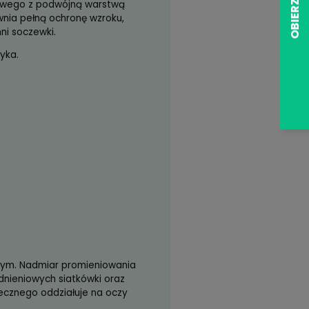
zł)
arwie odbicia resztkowego z podwójną warstwą
i swej budowie zapewnia pełną ochronę wzroku,