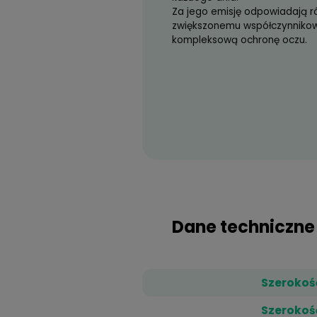
skutecznie blokując
Powłoka antyref
Powłoka utwar
Powłoka hydrof
Powłoka oleofo
Powłoka antyelektro
Ideal Max Blue UV
t
niebieskiego niekor
rozwoju zwyrodnieni