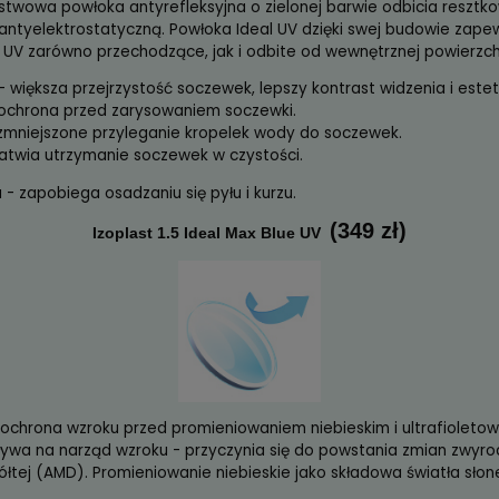
resztkowego - zielona
(199 
Izoplast 1.5 IDEAL UV
 -3.00 do +7.00
 do -3.00 co 0.25
 Wielowarstwowa powłoka antyrefleksyjna o zielonej b
fobową i antyelektrostatyczną. Powłoka Ideal UV dzięk