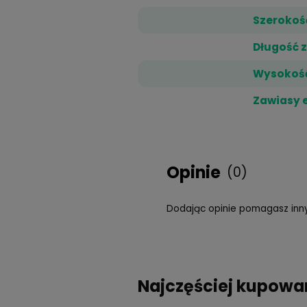
każdego dnia.
Za jego emisję odpow
zwiększonemu współc
kompleksową ochro
Dane techn