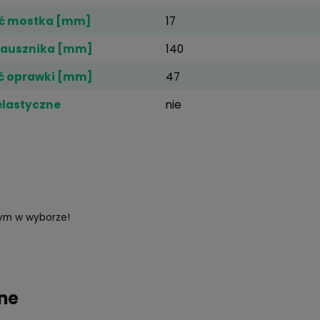
iadają również różnego rodzaju ekrany- telewizory, komp
zynnikowi odbicia światła niebieskiego w połączeniu z 
nę oczu.
iczne