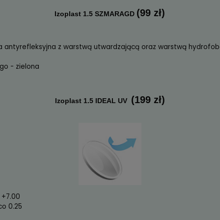
(w cenie 
Izoplast 1.5 PRAKTIS
 -4.00 do +6.00 zakres cylindra do -2.00 co 0.25
dzająca - ochrona przed zarysowaniem soczewki
(99 
Izoplast 1.5 SZMARAGD
a powłoka antyrefleksyjna z warstwą utwardzającą or