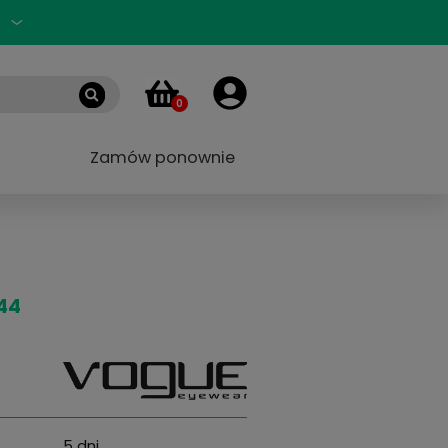
Zaloguj się
PL
0
 marek
Blog
Zamów ponownie
44 W44 51