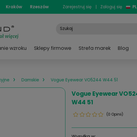
cjonarne:
Kraków
Rzeszów
Zarejestruj się
e
Badanie wzroku
Sklepy firmowe
Strefa
›
›
ary korekcyjne
Damskie
Vogue Eyewear VO52