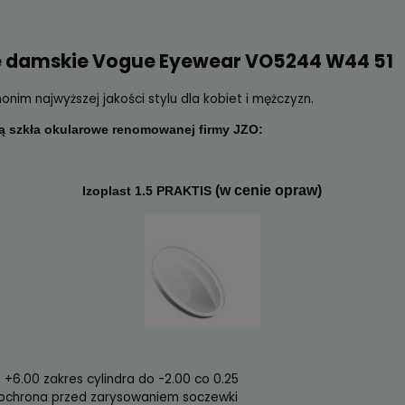
ekcyjne damskie Vogue Eyewear VO
ar to synonim najwyższej jakości stylu dla kobiet i mężc
ostępne są szkła okularowe renomowanej firmy JZO: