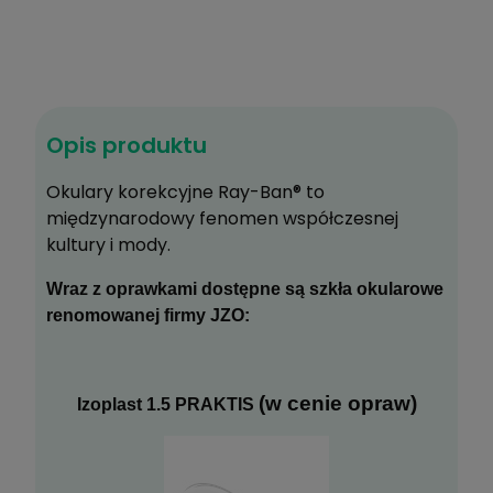
449,00 zł
595,00 zł
Opis produktu
Najniższa cena z 30 dni przed tą promocją:
499
1
Okulary korekcyjne Ray-Ban® to
międzynarodowy fenomen współczesnej
kultury i mody.
Do koszyka
Wraz z oprawkami dostępne są szkła okularowe
Zyskujesz
449
pkt
?
renomowanej firmy JZO:
Zapytaj o produkt
(w cenie opraw)
Izoplast 1.5 PRAKTIS
Poleć znajomemu
Dodaj do schowka