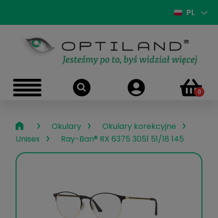
PL
›
›
›
Okulary
Okulary korekcyjne
›
Unisex
Ray-Ban® RX 6375 3051 51/18 145