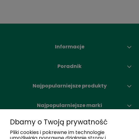
Informacje
Poradnik
Najpopularniejsze produkty
Najpopularniejsze marki
Dbamy o Twoją prywatność
Moje konto
Pliki cookies i pokrewne im technologie
umożliwiają poprawne działanie strony i