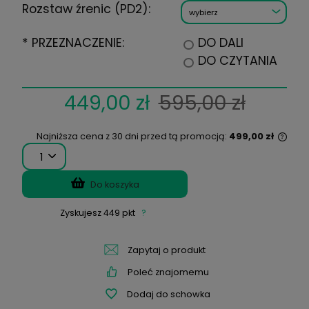
Cylinder:
Oś:
na recepcie mam dwie
wartości PD:
PD:
Rozstaw źrenic (PD1):
Rozstaw źrenic (PD2):
DO DALI
*
PRZEZNACZENIE:
DO CZY