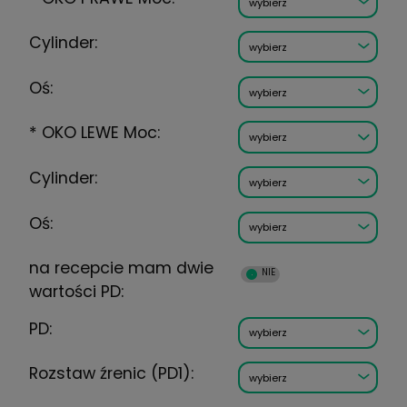
Wysyłka w:
5 dni
RODZAJ SZKŁA:
*
OKO PRAWE Moc:
Cylinder:
Oś:
*
OKO LEWE Moc: