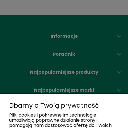
Informacje
Poradnik
Najpopularniejsze produkty
Najpopularniejsze marki
Dbamy o Twoją prywatność
Moje konto
Pliki cookies i pokrewne im technologie
umożliwiają poprawne działanie strony i
pomagają nam dostosować ofertę do Twoich
Nasze salony