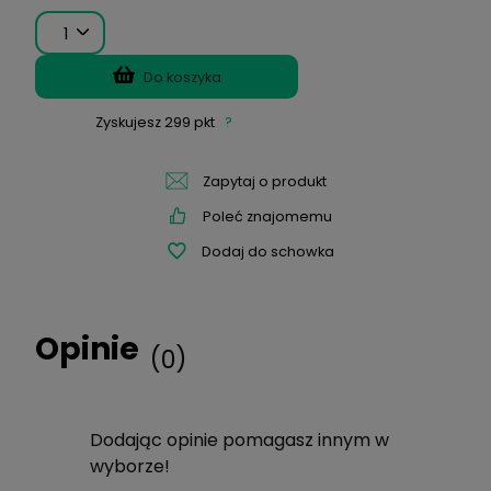
Wysyłka w:
48 godzin
299,00 zł
1
Opinie
Do koszyka
(0)
Zyskujesz
299
pkt
?
Dodając opinie pomagasz innym w
wyborze!
Zapytaj o produkt