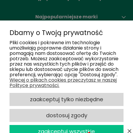
Najpopularniejsze marki
Dbamy o Twoją prywatność
Moje konto
Pliki cookies i pokrewne im technologie
umożliwiają poprawne działanie strony i
pomagają nam dostosować ofertę do Twoich
Nasze salony
potrzeb. Możesz zaakceptować wykorzystanie
przez nas wszystkich tych plików i przejść do
sklepu lub dostosować użycie plików do swoich
Dlaczego my
preferencji, wybierając opcję "Dostosuj zgody".
Więcej o plikach cookies przeczytasz w naszej
Polityce prywatności.
Obsługa klienta
zaakceptuj tylko niezbędne
dostosuj zgody
2025 © Optiland.pl - Wszelkie Prawa
powered by
Zastrzeżone
zaakceptuj wszystkie
Sklep internetowy Shoper.pl