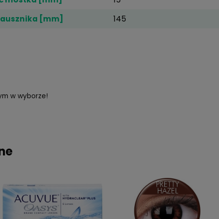
iczne
zerokość szkła [mm]
62
zerokość mostka [mm]
15
ługość zausznika [mm]
145
agasz innym w wyborze!