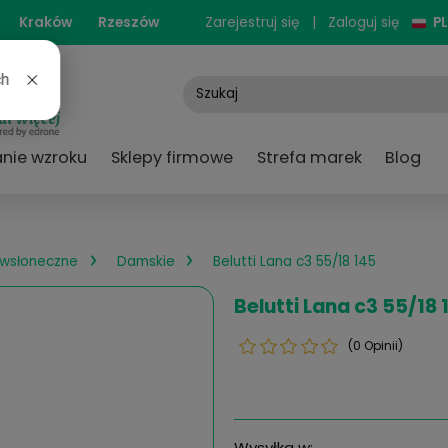
cjonarne:
Kraków
Rzeszów
Zarejestruj się
e
Badanie wzroku
Sklepy firmowe
Strefa
›
›
ary przeciwsłoneczne
Damskie
Belutti Lana c3