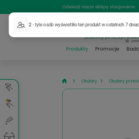
Odwiedź nasze sklepy sta
Produkty
Promocj
›
›
Okulary
Okul