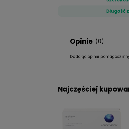
Dane techn
S
S
D
Opinie
(0)
Dodając opinie pom