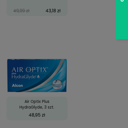
zy Wild Eyes
Biofinity, 3 szt.
69,99 zł
49,99 zł
43,18 zł