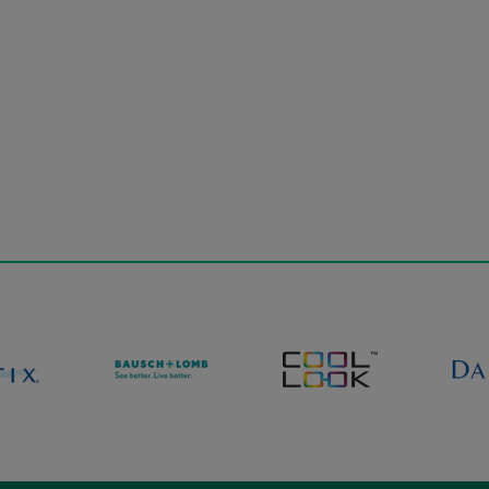
ey
ReNu MultiPlus, 2x360 ml
Poj
69,98 zł
59,99 zł