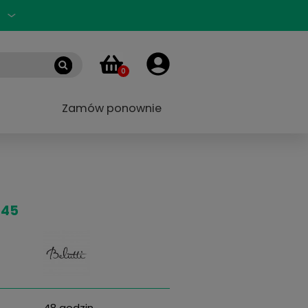
Zaloguj się
PL
0
 marek
Blog
Zamów ponownie
 55/18 145