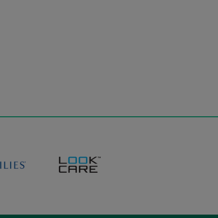
emniczek na
Air Optix Plus
soczewki
HydraGlyde, 3 szt.
2,99 zł
48,95 zł