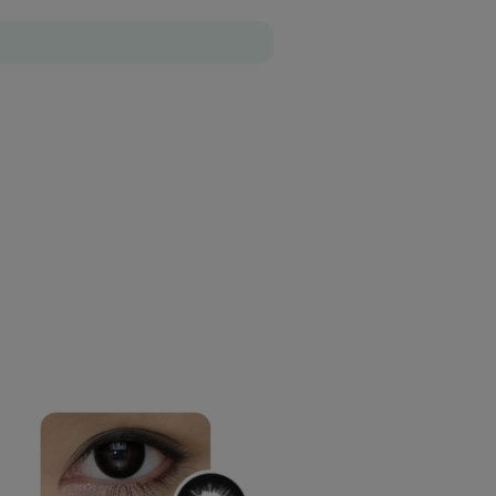
Zyskujesz
299
pkt
?