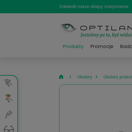
Odwiedź nasze sklepy sta
Produkty
Promocj
›
›
Okulary
Okul