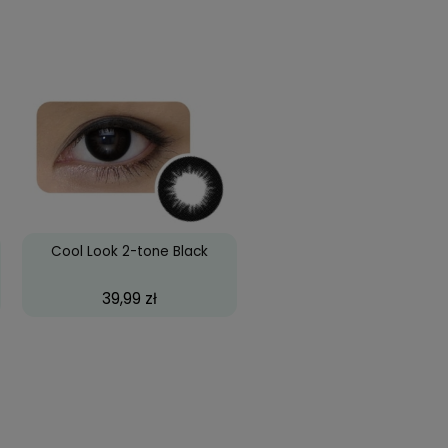
Zyskujesz
299
pkt
?