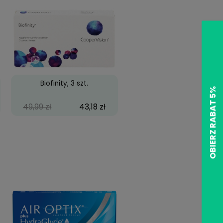
es Pretty Hazel
Cool Look 2-tone Black
59,99 zł
39,99 zł
zy Wild Eyes
Biofinity, 3 szt.