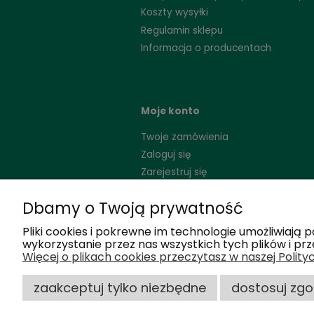
Informacje
O nas
Dbamy o Twoją prywatność
Formy płatności
Pliki cookies i pokrewne im technologie umożliwiaj
Franchising
wykorzystanie przez nas wszystkich tych plików i prz
Więcej o plikach cookies przeczytasz w naszej Polity
Formularz kontaktowy
Gabinety partnerskie
zaakceptuj tylko niezbędne
dostosuj zg
Polityka prywatności