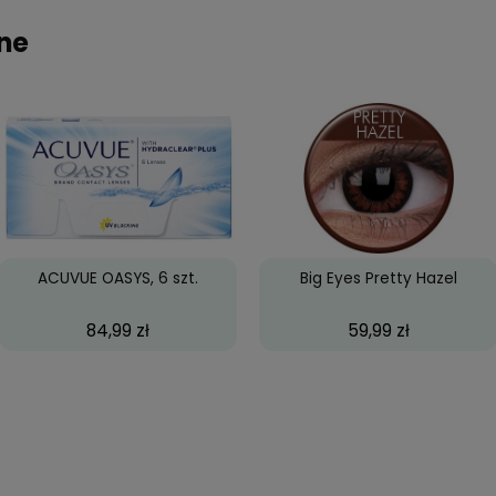
agasz innym w wyborze!
upowane