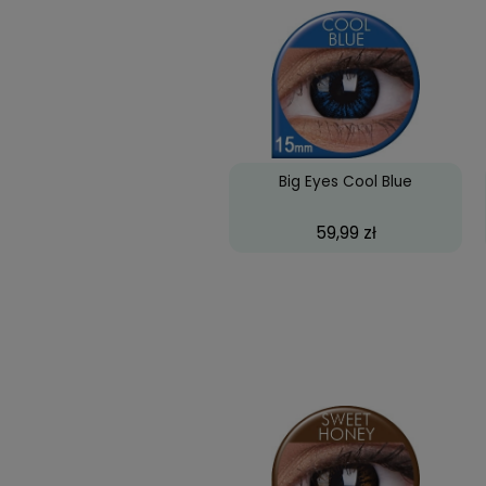
Biofinity Toric, 3 szt
66,07 zł
Big Eyes Cool Blue