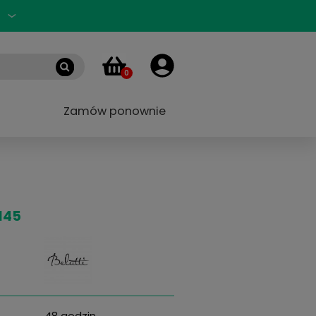
Zaloguj się
PL
0
 marek
Blog
Zamów ponownie
 55/18 145