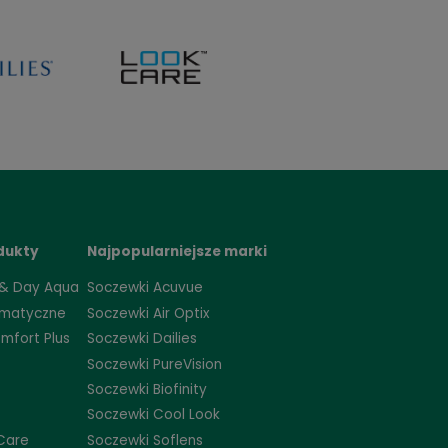
2,99 zł
48,95 zł