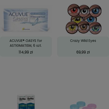
.
ACUVUE OASYS, 6 szt.
Big Ey
84,99 zł
ACUVUE® OASYS for
Cra