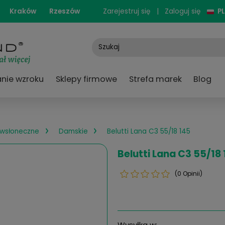
cjonarne:
Kraków
Rzeszów
Zarejestruj się
e
Badanie wzroku
Sklepy firmowe
Strefa
›
›
ary przeciwsłoneczne
Damskie
Belutti Lana C3