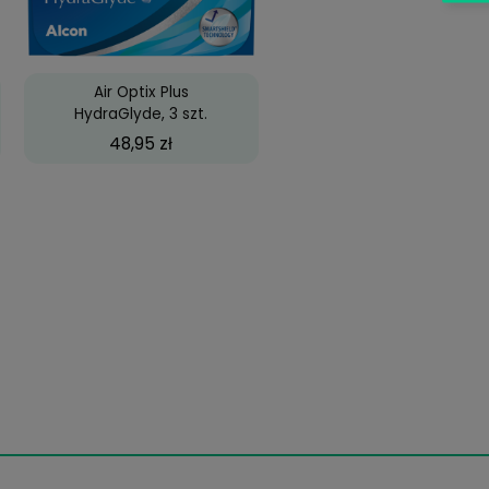
69,99 zł
49,99 zł
43,18 zł
emniczek na
Air Optix Plus
soczewki
HydraGlyde, 3 szt.