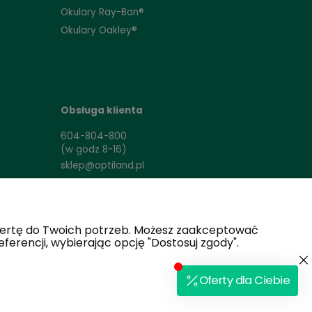
opularniejsze produkty
Najpopularniejsze ma
ewki Air Optix Night & Day Aqua
Soczewki Acuvue
ewki Air Optix Astygmatyczne
Soczewki Air Optix
ofertę do Twoich potrzeb. Możesz zaakceptować
ewki Dailies AquaComfort Plus
Soczewki Dailies
ferencji, wybierając opcję "Dostosuj zgody".
ewki PureVision
Soczewki PureVision
ewki Acuvue Oasys
Soczewki Biofinity
ewki Cool Look
Soczewki Cool Look