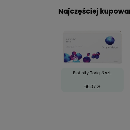
Opinie
(0)
Dodając opinie pom
Najczęściej k