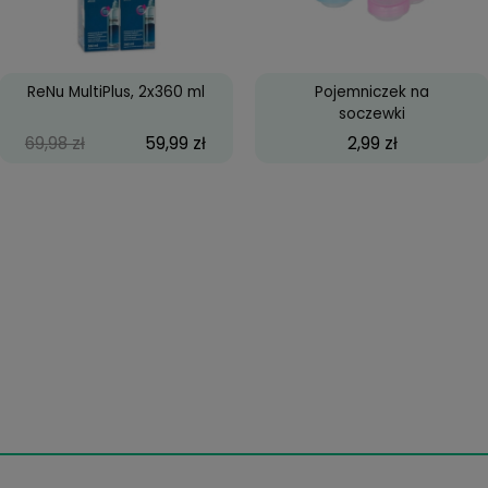
ASTIGMATISM, 6 szt.
114,99 zł
ey
ReNu MultiPlus, 2x360 ml
Poj