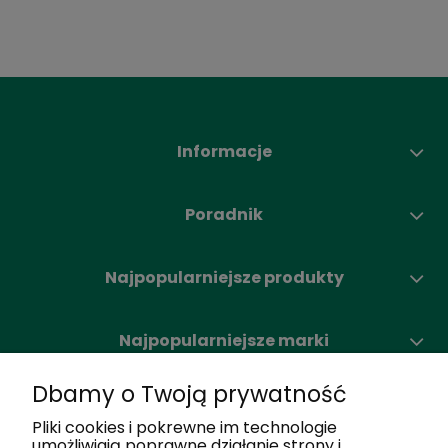
Informacje
Poradnik
Najpopularniejsze produkty
Najpopularniejsze marki
Dbamy o Twoją prywatność
Moje konto
Pliki cookies i pokrewne im technologie
umożliwiają poprawne działanie strony i