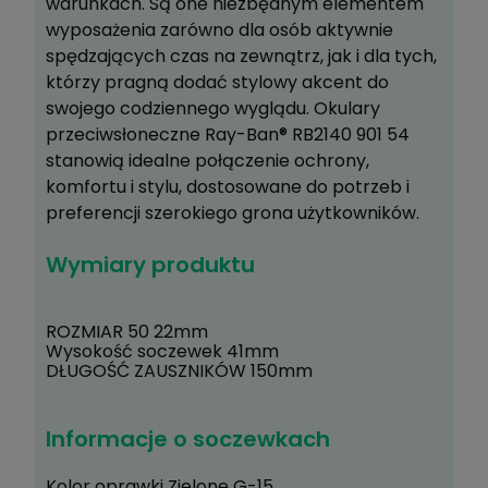
warunkach. Są one niezbędnym elementem
wyposażenia zarówno dla osób aktywnie
spędzających czas na zewnątrz, jak i dla tych,
którzy pragną dodać stylowy akcent do
swojego codziennego wyglądu. Okulary
przeciwsłoneczne Ray-Ban® RB2140 901 54
stanowią idealne połączenie ochrony,
komfortu i stylu, dostosowane do potrzeb i
preferencji szerokiego grona użytkowników.
Wymiary produktu
ROZMIAR 50 22
mm
Wysokość soczewek 41
mm
DŁUGOŚĆ ZAUSZNIKÓW 150
mm
Informacje o soczewkach
Kolor oprawki Zielone G-15