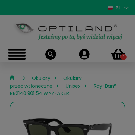
PL
›
›
Okulary
Okulary
›
›
przeciwsłoneczne
Unisex
Ray-Ban®
RB2140 901 54 WAYFARER