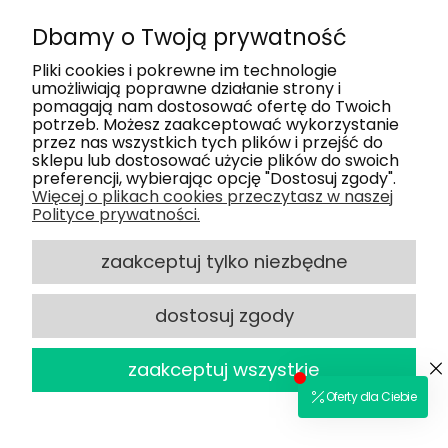
Dbamy o Twoją prywatność
Moje konto
Pliki cookies i pokrewne im technologie
umożliwiają poprawne działanie strony i
pomagają nam dostosować ofertę do Twoich
Nasze salony
potrzeb. Możesz zaakceptować wykorzystanie
przez nas wszystkich tych plików i przejść do
sklepu lub dostosować użycie plików do swoich
Dlaczego my
preferencji, wybierając opcję "Dostosuj zgody".
Więcej o plikach cookies przeczytasz w naszej
Polityce prywatności.
Obsługa klienta
zaakceptuj tylko niezbędne
dostosuj zgody
2025 © Optiland.pl - Wszelkie Prawa
powered by
Zastrzeżone
zaakceptuj wszystkie
Sklep internetowy Shoper.pl