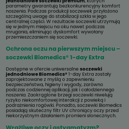
jednodniowe soczewki premium
, których
parametry gwarantują bezkonkurencyjny komfort
noszenia. Podczas produkcji soczewek przyłożono
szczególną uwagę do stabilizacji szkła w jego
centralnej części. W rezultacie soczewki utrzymują
się w jednym miejscu na oku nawet podczas
mrugania, eliminując dyskomfort wywołany
przemieszczaniem się soczewki.
Ochrona oczu na pierwszym miejscu –
soczewki Biomedics® 1-day Extra
Dostępne w ofercie uniwersalne
soczewki
jednodniowe Biomedics®
1-day Extra zostały
zaprojektowane z myślą o zapewnieniu
bezpieczeństwa, higieny i wygody, zarówno
podczas codziennej aplikacji, jak i całodziennego
noszenia. Zaokrąglone brzegi soczewki niwelują
ryzyko niekomfortowej interakcji z powieką i
podrażnienia rogówki. Ponadto, soczewki Biomedics
posiadają skuteczny filtr UV chroniący oczy przed
niekorzystnym działaniem promieni słonecznych.
Wrażliwe oczy i astygmatyzm?