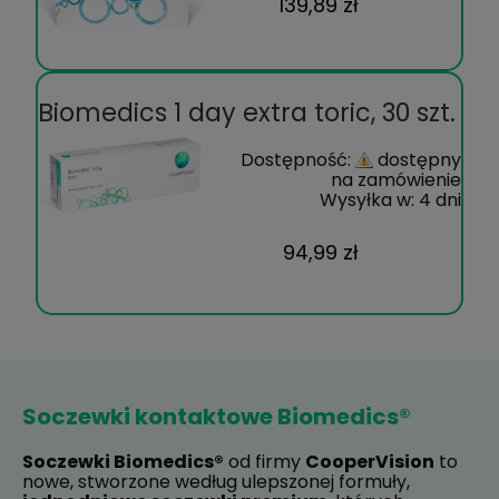
139,89 zł
Biomedics 1 day extra toric, 30 szt.
Dostępność:
dostępny
na zamówienie
Wysyłka w:
4 dni
94,99 zł
Soczewki kontaktowe Biomedics®
Soczewki Biomedics®
od firmy
CooperVision
to
nowe, stworzone według ulepszonej formuły,