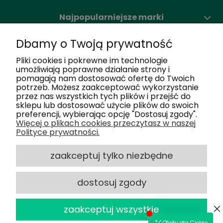
Najpopularniejsze marki
Dbamy o Twoją prywatność
Moje konto
Pliki cookies i pokrewne im technologie
umożliwiają poprawne działanie strony i
pomagają nam dostosować ofertę do Twoich
Nasze salony
potrzeb. Możesz zaakceptować wykorzystanie
przez nas wszystkich tych plików i przejść do
sklepu lub dostosować użycie plików do swoich
Dlaczego my
preferencji, wybierając opcję "Dostosuj zgody".
Więcej o plikach cookies przeczytasz w naszej
Polityce prywatności.
Obsługa klienta
zaakceptuj tylko niezbędne
dostosuj zgody
2025 © Optiland.pl - Wszelkie Prawa
powered by
Zastrzeżone
zaakceptuj wszystkie
Sklep internetowy Shoper.pl