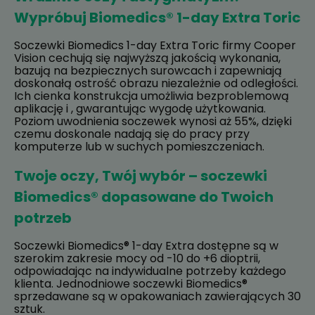
Wypróbuj Biomedics® 1-day Extra Toric
Soczewki Biomedics 1-day Extra Toric firmy Cooper
Vision cechują się najwyższą jakością wykonania,
bazują na bezpiecznych surowcach i zapewniają
doskonałą ostrość obrazu niezależnie od odległości.
Ich cienka konstrukcja umożliwia bezproblemową
aplikację i , gwarantując wygodę użytkowania.
Poziom uwodnienia soczewek wynosi aż 55%, dzięki
czemu doskonale nadają się do pracy przy
komputerze lub w suchych pomieszczeniach.
Twoje oczy, Twój wybór – soczewki
Biomedics® dopasowane do Twoich
potrzeb
Soczewki Biomedics® 1-day Extra dostępne są w
szerokim zakresie mocy od -10 do +6 dioptrii,
odpowiadając na indywidualne potrzeby każdego
klienta. Jednodniowe soczewki Biomedics®
sprzedawane są w opakowaniach zawierających 30
sztuk.