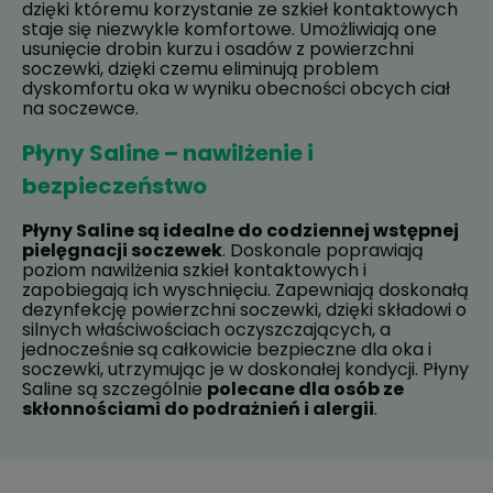
dzięki któremu korzystanie ze szkieł kontaktowych
staje się niezwykle komfortowe. Umożliwiają one
usunięcie drobin kurzu i osadów z powierzchni
soczewki, dzięki czemu eliminują problem
dyskomfortu oka w wyniku obecności obcych ciał
na soczewce.
Płyny Saline – nawilżenie i
bezpieczeństwo
Płyny Saline są idealne do codziennej wstępnej
pielęgnacji soczewek
. Doskonale poprawiają
poziom nawilżenia szkieł kontaktowych i
zapobiegają ich wyschnięciu. Zapewniają doskonałą
dezynfekcję powierzchni soczewki, dzięki składowi o
silnych właściwościach oczyszczających, a
jednocześnie
są
całkowicie bezpieczne dla oka i
soczewki, utrzymując je w doskonałej kondycji. Płyny
Saline są szczególnie
polecane dla osób ze
skłonnościami do podrażnień i alergii
.