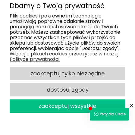
Dbamy o Twoją prywatność
Moje konto
Pliki cookies i pokrewne im technologie
umożliwiają poprawne działanie strony i
pomagają nam dostosować ofertę do Twoich
Nasze salony
potrzeb. Możesz zaakceptować wykorzystanie
przez nas wszystkich tych plików i przejść do
sklepu lub dostosować użycie plików do swoich
Dlaczego my
preferencji, wybierając opcję "Dostosuj zgody".
Więcej o plikach cookies przeczytasz w naszej
Polityce prywatności.
Obsługa klienta
zaakceptuj tylko niezbędne
dostosuj zgody
2025 © Optiland.pl - Wszelkie Prawa
powered by
Zastrzeżone
zaakceptuj wszystkie
Sklep internetowy Shoper.pl