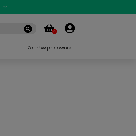
Zaloguj się
PL
0
 marek
Blog
Zamów ponownie
X