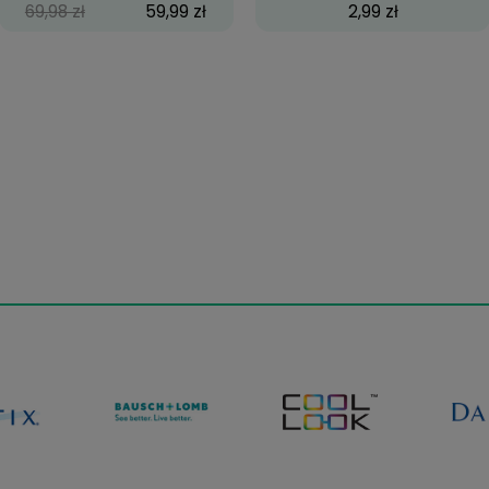
ACUVUE® OASYS for
Cra
ASTIGMATISM, 6 szt.
114,99 zł