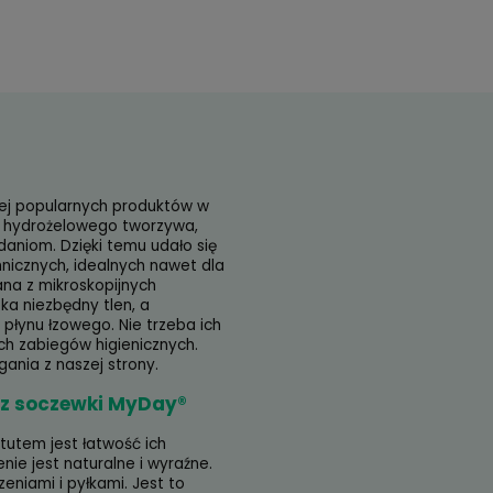
ay to nowoczesna soczewka silikonowo-hydrożelowa.
tępność:
dostępny na zamówienie
yłka w:
48 godzin
,99 zł
 MyDay®