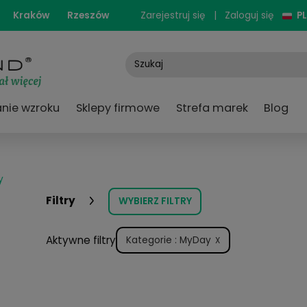
cjonarne:
Kraków
Rzeszów
Zarejestruj się
e
Badanie wzroku
Sklepy firmowe
Strefa
›
MyDay
Filtry
WYBIERZ FILTRY
Aktywne filtry
Kategorie : MyDay