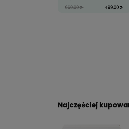
Ray-Ban® RX5268 5179
555,00 zł
40
RX 6489 AVIATOR 2501 
58/14
660,00 zł
49