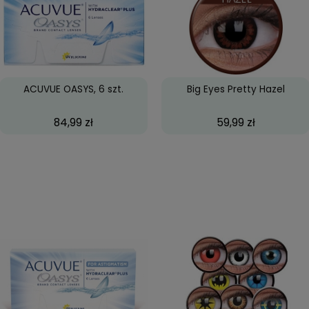
Sprawdza się w pracy, podcza
Odpowiednia na różne pory ro
podczas trudnych warunków a
odpowiadający nawet najbard
MyDay®
za godne polecenia.
upowane