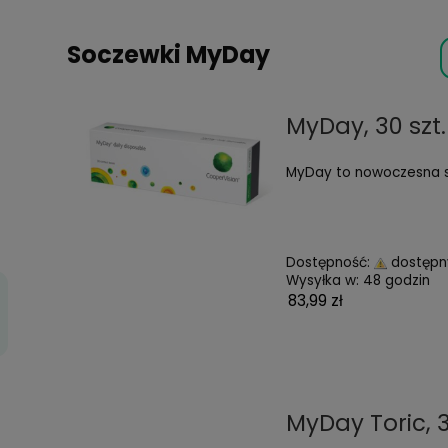
oria
ne
Soczewki MyDay
My
MyD
Dos
Wys
0 55/20
83,