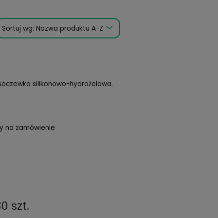
Sortuj wg:
Nazwa produktu A-Z
Day, 30 szt.
ay to nowoczesna soczewka silikonowo-hydrożelowa.
tępność:
dostępny na zamówienie
yłka w:
48 godzin
99 zł