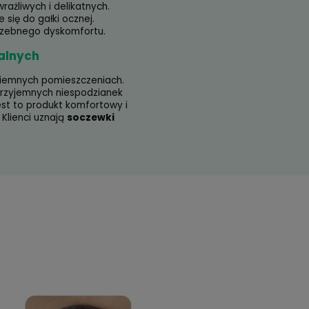
 jednych z najbardziej popularnych produktów w
ne z nowoczesnego hydrożelowego tworzywa,
pecjalistycznym badaniom. Dzięki temu udało się
h parametrach technicznych, idealnych nawet dla
oczewka jest zbudowana z mikroskopijnych
nsportujących do oka niezbędny tlen, a
 konieczną wymianę płynu łzowego. Nie trzeba ich
ać wielu dodatkowych zabiegów higienicznych.
wia to bez wspomagania z naszej strony.
mfortu? Wybierz soczewki MyDay®
ay®
niewątpliwym atutem jest łatwość ich
ego noszenia. Widzenie jest naturalne i wyraźne.
przed zanieczyszczeniami i pyłkami. Jest to
osób szczególnie wrażliwych i delikatnych.
skonale dopasowuje się do gałki ocznej.
 nie powoduje niepotrzebnego dyskomfortu.
 do zadań specjalnych