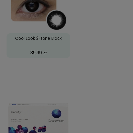
s wycieczki, czy w ciemnych pomieszczeniach.
ku. Nie sprawia nieprzyjemnych niespodzianek
tmosferycznych. Jest to produkt komfortowy i
ziej wymagającym. Klienci uznają
soczewki