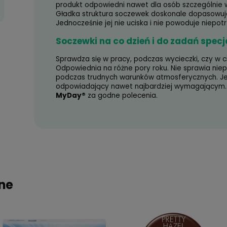
 52
Soczewki MyDay®
należą do
swoim segmencie. Są wykona
9,00 zł
które poddawane było wielu s
uzyskać produkt o najwyższyc
osób, które są alergikami. S
kanalików, bezproblemowo tra
jednocześnie umożliwiających
dodatkowo nawilżać i stosow
Hydrożelowe tworzywo umożli
Szukasz wysokiego ko
W przypadku
soczewek MyD
zakładania i komfort codzienn
SILVER
Dodatkowo oko jest chronione 
produkt odpowiedni nawet dla 
9,00 zł
Gładka struktura soczewek do
Jednocześnie jej nie uciska i
Soczewki na co dzień i