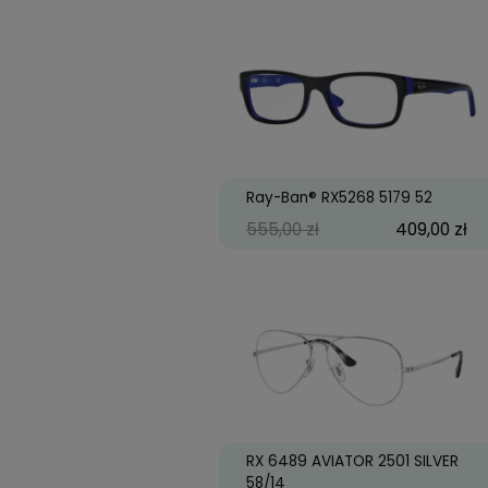
Ray-Ban® RX 5397 2012
145
660,00 zł
49