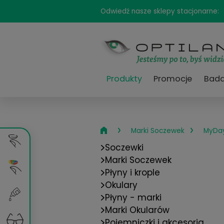
Odwiedź nasze sklepy sta
Produkty
Promocj
›
Marki Soczewek
Soczewki
Marki Soczewek
Płyny i krople
Okulary