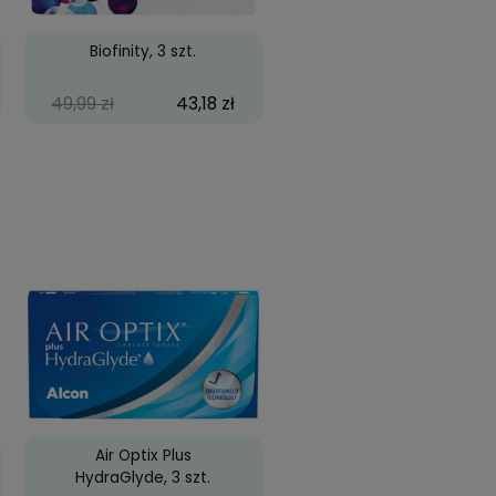
es Pretty Hazel
Cool Look 2-tone Black
59,99 zł
39,99 zł