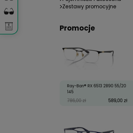
Płyny - marki
Marki Okularów
Pojemniczki i akces
Zestawy promocyj
Promocje
Ray-Ban® RX 6513 289
145