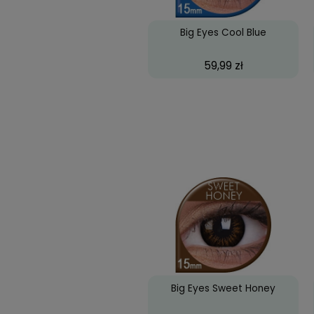
Biofinity Toric, 3 szt
66,07 zł