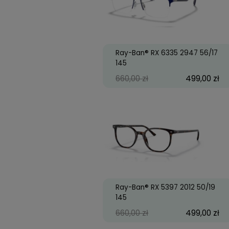
786,00 zł
58
Ray-Ban® RX 6335 294
145
660,00 zł
49