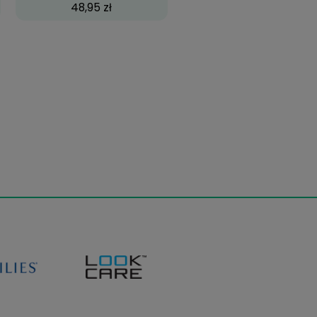
zy Wild Eyes
Biofinity, 3 szt.
69,99 zł
49,99 zł
43,18 zł