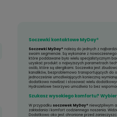
MyD
Dos
Wys
249
 50/19
9,00 zł
Soczewki kontaktowe