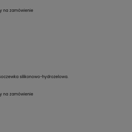
Day Toric, 30 szt.
tępność:
dostępny na zamówienie
yłka w:
5 dni
39 zł
Day, 90 szt.