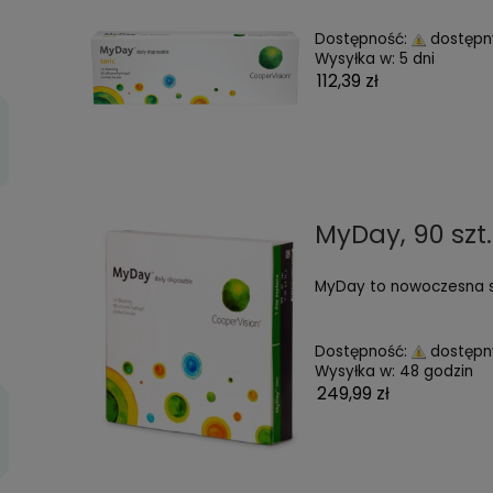
9,00 zł
My
Dos
Wys
112,
7 56/17
9,00 zł
My