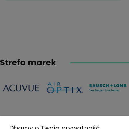
Strefa marek
Dbamy o Twoją prywatność