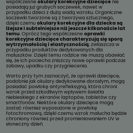
współczesne
okulary korekcyjne dziecięce
nie
posiadają już grubych soczewek, nawet w
przypadku dzieci z dużą wadą wzroku. Organiczne
soczewki tworzone są z tworzywa sztucznego,
dzięki czemu
okulary korekcyjne dla dziecka są
lżejsze i subtelniejsze niż jeszcze kilkanaście lat
temu
. Oprócz tego współczesne
oprawki
korekcyjne dziecięce charakteryzują się sporą
wytrzymałością i elastycznością
, zwłaszcza w
przypadku produktów dedykowanych dla
maluszków. Dzięki temu rodzice nie muszą obawiać
się, że ich pociecha zniszczy nowe oprawki podczas
zabawy, upadku czy przygniecenia.
Warto przy tym zaznaczyć, że oprawki dziecięce,
podobnie jak okulary dedykowane dorosłym, mogą
posiadać powłokę antyrefleksyjną, która chroni
wzrok przed szkodliwym wpływem światła
niebieskiego z ekranów laptopów, tabletów czy
smartfonów. Niektóre okulary dziecięce mogą
zostać również wyposażone w powłokę
fotochromową, dzięki czemu wzrok malucha będzie
chroniony również przed promieniowaniem UV w
słoneczny dzień.