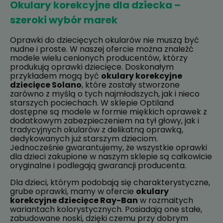
Okulary korekcyjne dla dziecka –
szeroki wybór marek
Oprawki do dziecięcych okularów nie muszą być
nudne i proste. W naszej ofercie można znaleźć
modele wielu cenionych producentów, którzy
produkują oprawki dziecięce. Doskonałym
przykładem mogą być
okulary korekcyjne
dziecięce Solano
, które zostały stworzone
zarówno z myślą o tych najmłodszych, jak i nieco
starszych pociechach. W sklepie Optiland
dostępne są modele w formie miękkich oprawek z
dodatkowym zabezpieczeniem na tył głowy, jak i
tradycyjnych okularów z delikatną oprawką,
dedykowanych już starszym dzieciom.
Jednocześnie gwarantujemy, że wszystkie oprawki
dla dzieci zakupione w naszym sklepie są całkowicie
oryginalne i podlegają gwarancji producenta.
Dla dzieci, którym podobają się charakterystyczne,
grube oprawki, mamy w ofercie
okulary
korekcyjne dziecięce Ray-Ban
w rozmaitych
wariantach kolorystycznych. Posiadają one stałe,
zabudowane noski, dzięki czemu przy dobrym