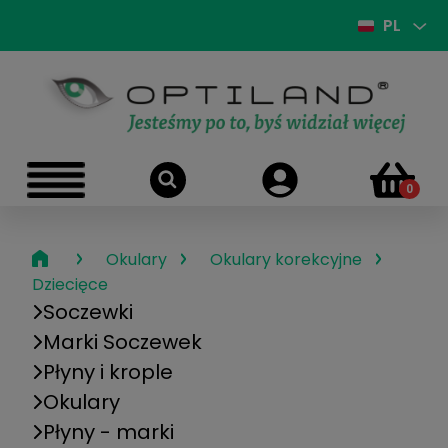
PL
›
›
›
Okulary
Okulary korekcyjne
Dziecięce
Soczewki
Marki Soczewek
Płyny i krople
Okulary
Płyny - marki