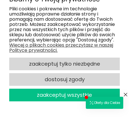
Pliki cookies i pokrewne im technologie
Informacje
umożliwiają poprawne działanie strony i
pomagają nam dostosować ofertę do Twoich
potrzeb. Możesz zaakceptować wykorzystanie
przez nas wszystkich tych plików i przejść do
Poradnik
sklepu lub dostosować użycie plików do swoich
preferencji, wybierając opcję "Dostosuj zgody".
Więcej o plikach cookies przeczytasz w naszej
Najpopularniejsze produkty
Polityce prywatności.
zaakceptuj tylko niezbędne
Najpopularniejsze marki
dostosuj zgody
Moje konto
zaakceptuj wszystkie
Nasze salony
Dlaczego my