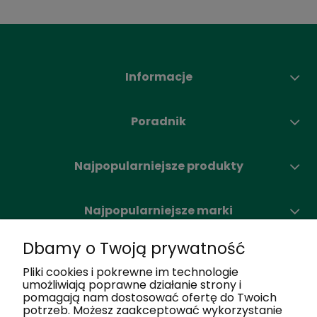
Informacje
Poradnik
Najpopularniejsze produkty
Najpopularniejsze marki
Dbamy o Twoją prywatność
Moje konto
Pliki cookies i pokrewne im technologie
umożliwiają poprawne działanie strony i
pomagają nam dostosować ofertę do Twoich
Nasze salony
potrzeb. Możesz zaakceptować wykorzystanie