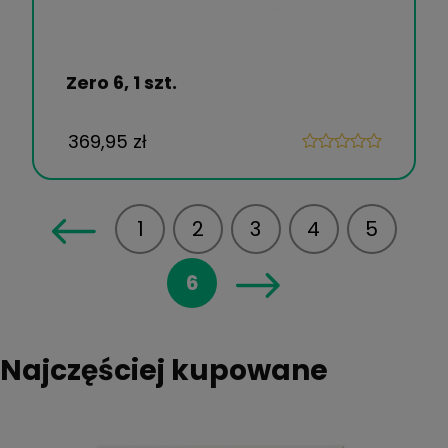
Zero 6, 1 szt.
369,95 zł
1
2
3
4
5
6
Najczęściej kupowane