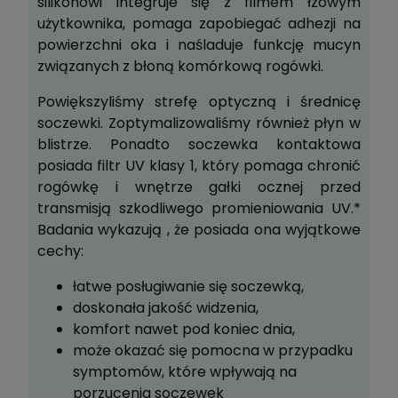
silikonowi integruje się z filmem łzowym
użytkownika, pomaga zapobiegać adhezji na
powierzchni oka i naśladuje funkcję mucyn
związanych z błoną komórkową rogówki.
Powiększyliśmy strefę optyczną i średnicę
soczewki. Zoptymalizowaliśmy również płyn w
blistrze. Ponadto soczewka kontaktowa
posiada filtr UV klasy 1, który pomaga chronić
rogówkę i wnętrze gałki ocznej przed
transmisją szkodliwego promieniowania UV.*
Badania wykazują , że posiada ona wyjątkowe
cechy:
łatwe posługiwanie się soczewką,
doskonała jakość widzenia,
komfort nawet pod koniec dnia,
może okazać się pomocna w przypadku
symptomów, które wpływają na
porzucenia soczewek