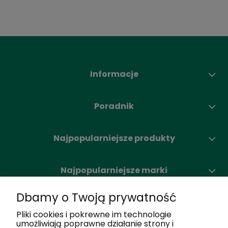
Informacje
Poradnik
Najpopularniejsze produkty
Najpopularniejsze marki
Dbamy o Twoją prywatność
Moje konto
Pliki cookies i pokrewne im technologie
umożliwiają poprawne działanie strony i