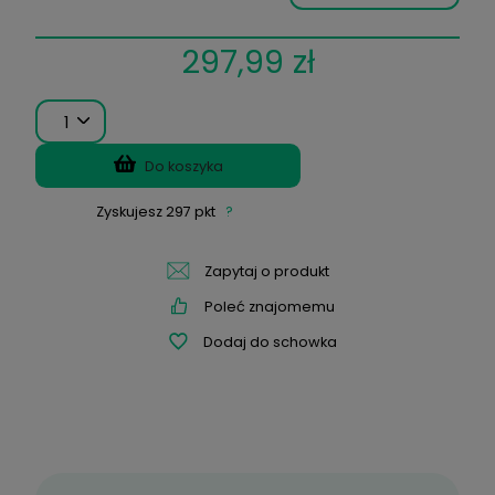
Wysyłka w:
3 dni
*
Moc:
*
BC:
297,99 zł
1
Do koszyka