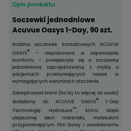
Opis produktu
Zyskujesz
297
pkt
?
Soczewki jednodniowe
Zapytaj o produkt
Acuvue Oasys 1-Day, 90 szt.
Poleć znajomemu
Rodzina soczewek kontaktowych ACUVUE
Dodaj do schowka
®
OASYS
– niepokonana w zapewnianiu
komfortu – powiększyła się o soczewkę
jednodniową zaprojektowaną z myślą o
pacjentach przebywających nawet w
wymagających warunkach otoczenia.
Zainspirowani łzami (bo łzy to więcej niż woda)
®
dodaliśmy do ACUVUE OASYS
1-Day
™
Technologię HydraLuxe
, która dzięki
ulepszonej sieci materiału, molekułom
przypominającym film łzowy i uwodnionemu