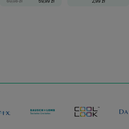
ey
ReNu MultiPlus, 2x360 ml
Poj
69,98 zł
59,99 zł