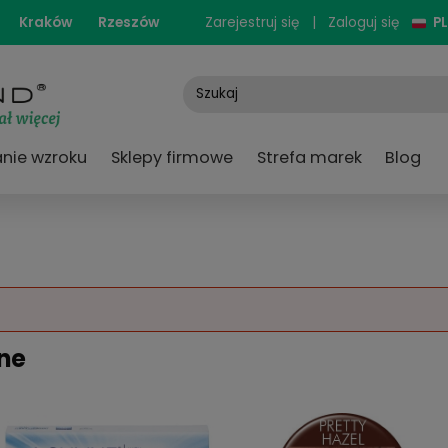
cjonarne:
Kraków
Rzeszów
Zarejestruj się
e
Badanie wzroku
Sklepy firmowe
Strefa
ępny.
upowane