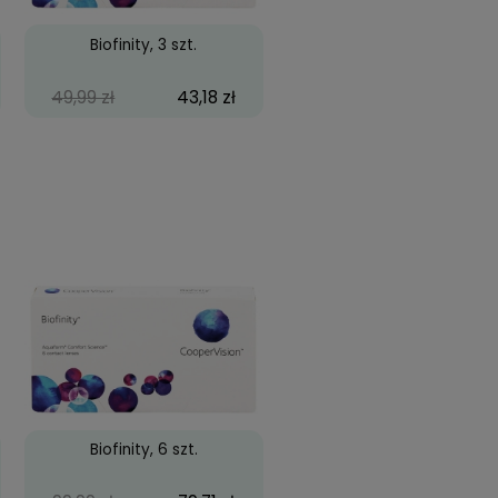
zy Wild Eyes
Biofinity, 3 szt.
69,99 zł
49,99 zł
43,18 zł