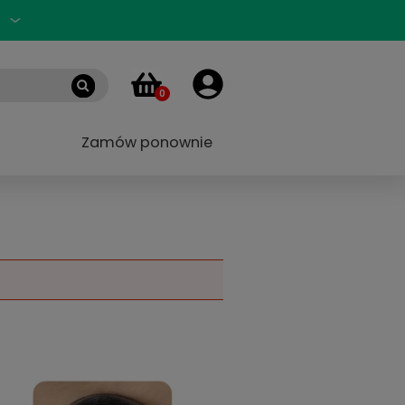
Zaloguj się
PL
0
 marek
Blog
Zamów ponownie