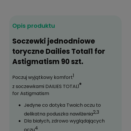
1
Do koszyka
Opis produktu
Zyskujesz
364
pkt
?
Soczewki jednodniowe
toryczne Dailies Total1 for
Zapytaj o produkt
Astigmatism 90 szt.
Poleć znajomemu
Dodaj do schowka
1
Poczuj wyjątkowy komfort
®
z soczewkami DAILIES TOTAL1
for Astigmatism
Jedyne co dotyka Twoich oczu to
2,3
delikatna poduszka nawilżenia
Dla białych, zdrowo wyglądających
4
oczu