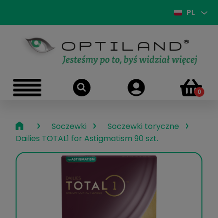
PL
›
›
›
Soczewki
Soczewki toryczne
Dailies TOTAL1 for Astigmatism 90 szt.