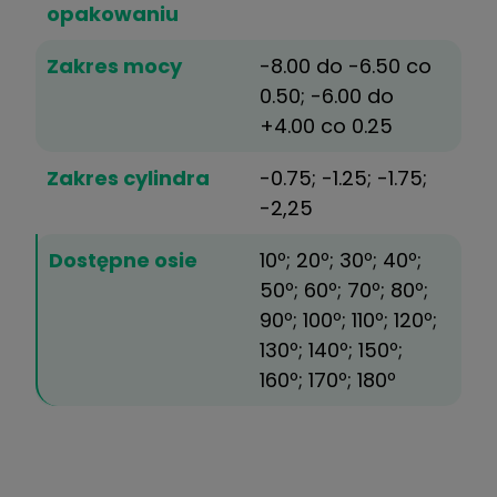
opakowaniu
Zakres mocy
-8.00 do -6.50 co
0.50; -6.00 do
+4.00 co 0.25
Zakres cylindra
-0.75; -1.25; -1.75;
-2,25
Dostępne osie
10º; 20º; 30º; 40º;
50º; 60º; 70º; 80º;
90º; 100º; 110º; 120º;
130º; 140º; 150º;
160º; 170º; 180º