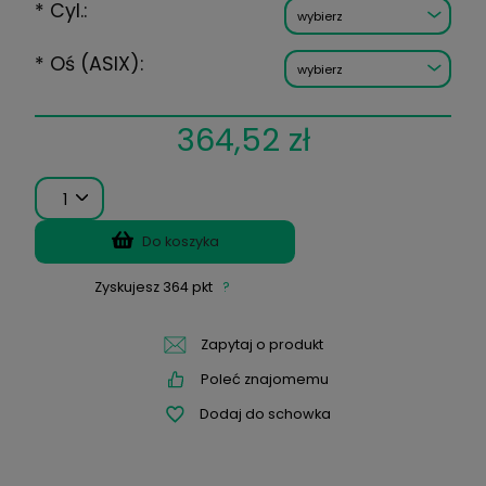
Wysyłka w:
5 dni
*
Moc:
*
Cyl.:
*
Oś (ASIX):
364,52 zł