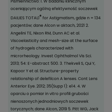
Piśmiennictwo: 1. W badaniu klinicznym
oceniającym ogólną efektywność soczewek
®
DAILIES TOTAL1
for Astigmatism, gdzie n = 134
pacjentów; dane Alcon w aktach, 2021 2.
Angelini TE, Nixon RM, Dunn AC et al.
Viscoelasticity and mesh-size at the surface
of hydrogels characterized with
microrheology. Invest Ophthalmol Vis Sci.
2013; 54: E-abstract 500. 3. Thekveli S, Qui Y,
Kapoor Y et al. Structure-property
relationship of delefilcon A lenses. Cont Lens
Anterior Eye. 2012; 35(Supp 1): e14. 4. W
oparciu o pomiar in vitro profili grubości
nienoszonych jednodniowych soczewek
torycznych; dane Alcon, 2019 5. Pitt WG, Jack