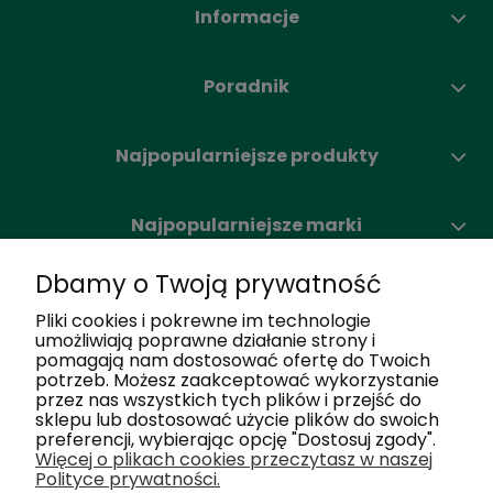
Informacje
Poradnik
Najpopularniejsze produkty
Najpopularniejsze marki
Dbamy o Twoją prywatność
Moje konto
Pliki cookies i pokrewne im technologie
umożliwiają poprawne działanie strony i
pomagają nam dostosować ofertę do Twoich
Nasze salony
potrzeb. Możesz zaakceptować wykorzystanie
przez nas wszystkich tych plików i przejść do
sklepu lub dostosować użycie plików do swoich
Dlaczego my
preferencji, wybierając opcję "Dostosuj zgody".
Więcej o plikach cookies przeczytasz w naszej
Polityce prywatności.