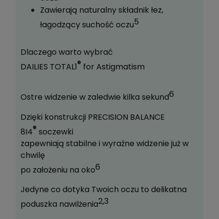
Zawierają naturalny składnik łez,
5
łagodzący suchość oczu
Dlaczego warto wybrać
®
DAILIES TOTAL1
for Astigmatism
6
Ostre widzenie w zaledwie kilka sekund
Dzięki konstrukcji PRECISION BALANCE
®
8I4
soczewki
zapewniają stabilne i wyraźne widzenie już w
chwilę
6
po założeniu na oko
Jedyne co dotyka Twoich oczu to delikatna
2,3
poduszka nawilżenia